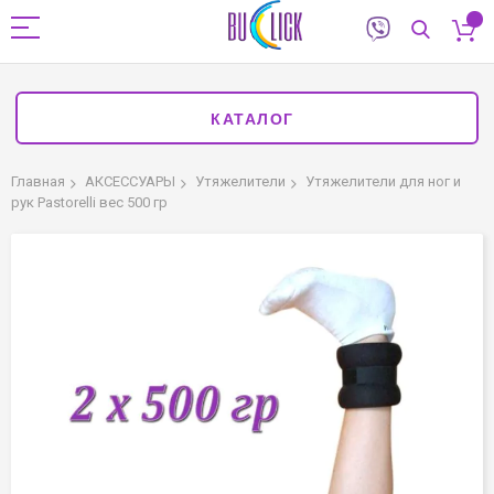
КАТАЛОГ
Главная
АКСЕССУАРЫ
Утяжелители
Утяжелители для ног и
рук Pastorelli вес 500 гр
Пропустить
и
перейти
к
галереям
изображений