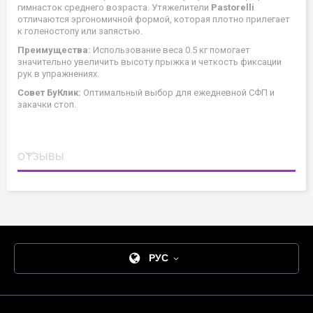
гимнасток среднего возраста. Утяжелители
Pastorelli
отличаются эргономичной формой, которая плотно прилегает
к голеностопу или запястью.
Преимущества:
Использование веса 0.5 кг помогает
значительно увеличить высоту прыжка и четкость фиксации
рук в упражнениях.
Совет БуКлик:
Оптимальный выбор для ежедневной СФП и
закачки стоп.
ОТЗЫВЫ
РУС