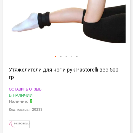
Перейти
к
Утяжелители для ног и рук Pastorelli вес 500
началу
гр
галереи
изображений
ОСТАВИТЬ ОТЗЫВ
В НАЛИЧИИ
6
Наличие:
Код товара:
20233