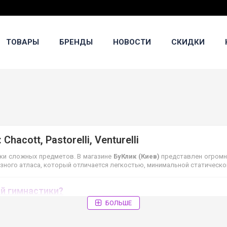
ТОВАРЫ
БРЕНДЫ
НОВОСТИ
СКИДКИ
acott, Pastorelli, Venturelli
ски сложных предметов. В магазине
БуКлик (Киев)
представлен огромн
ного атласа, который отличается легкостью, минимальной статической
ой гимнастики?
БОЛЬШЕ
равильно ухаживать за предметом, чтобы он не терял форму.