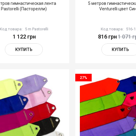
етров гимнастическая лента
5 метров гимнастическ
Pastorelli (Пасторелли)
Venturelli цвет Си
Код товара:
5 m Pastorelli
Код товара:
516-
1 122 грн
816 грн
1 071 г
КУПИТЬ
КУПИТЬ
27%