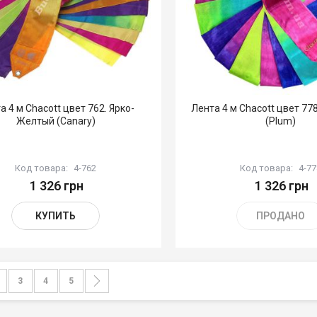
а 4 м Chacott цвет 762. Ярко-
Лента 4 м Chacott цвет 77
Желтый (Canary)
(Plum)
Код товара:
4-762
Код товара:
4-77
1 326 грн
1 326 грн
КУПИТЬ
ПРОДАНО
а
urrently reading page
траница
Страница
Страница
Страница
Страница
Следующее
3
4
5