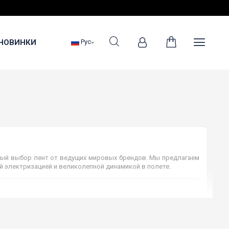
НОВИНКИ
Рус
ый выбор лент от ведущих мировых брендов. Мы предлагаем
 электризацией и великолепной динамикой в полете.