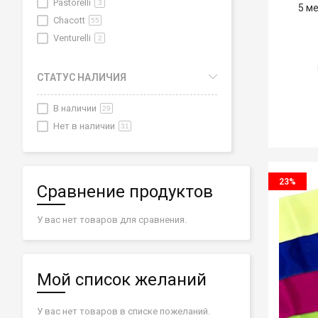
Pastorelli
3
5 м
Chacott
55
Venturelli
2
СТАТУС НАЛИЧИЯ
В наличии
29
Нет в наличии
31
23%
Сравнение продуктов
У вас нет товаров для сравнения.
Мой список желаний
У вас нет товаров в списке пожеланий.