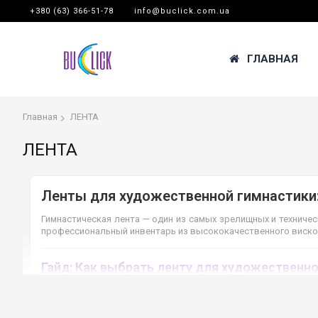
+380 (63) 366-51-78
info@buclick.com.ua
ГЛАВНАЯ
Главная
ЛЕНТА
ЛЕНТА
Ленты для художественной гимнастики: Ch
Гимнастическая лента — один из самых зрелищных и техниче
профессиональный инвентарь из высококачественного вискоз
Гайд: Как выбрать ленту для художественн
Узнайте, какая длина ленты подходит вашему ребенку и как п