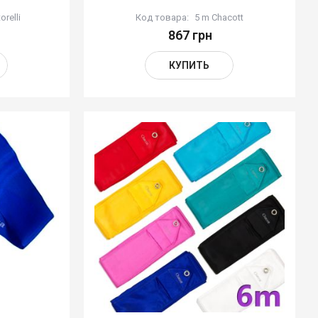
orelli
Код товара:
5 m Chacott
867 грн
КУПИТЬ