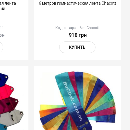
ая лента
6 метров гимнастическая лента Chacott
ний
111
Код товара:
6 m Chacott
рн
918 грн
КУПИТЬ