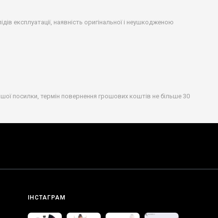
дів експлуатації, наявність оригінальної і неушкодженою
шої посилки, термін повернення грошових коштів не більше 30
ІНСТАГРАМ