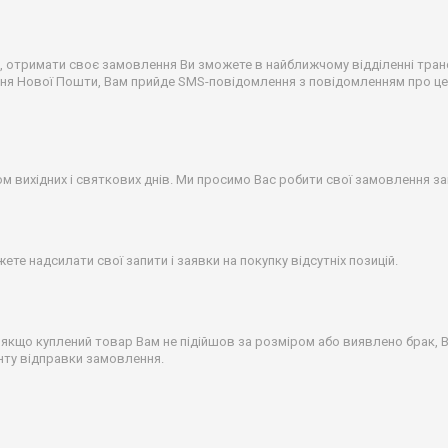
отримати своє замовлення Ви зможете в найближчому відділенні транс
лення Нової Пошти, Вам прийде SMS-повідомлення з повідомленням про ц
 вихідних і святкових днів. Ми просимо Вас робити свої замовлення за
жете надсилати свої запити і заявки на покупку відсутніх позицій.
зі, якщо куплений товар Вам не підійшов за розміром або виявлено брак
нту відправки замовлення.