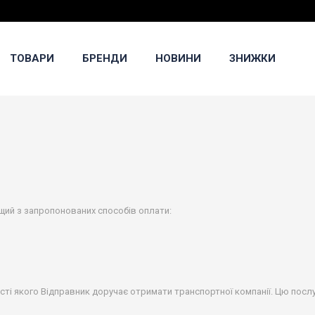
ТОВАРИ
БРЕНДИ
НОВИНИ
ЗНИЖКИ
я
щий з запропонованих способів оплати:
сті якого Відправник доручає отримати транспортної компанії. Цю пос