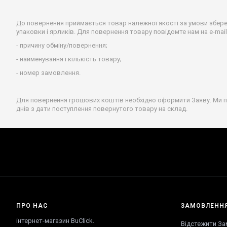
До повернення приймається товар належної якості за умови збереж
упаковки і ярликів. Для повернення товару повідомте нам на e-mail
- причину обміну/повернення;
- найменування і кількість товару;
- номер замовлення.
Для повернення грошових коштів необхідно оформити Заяву. Ми пе
днів з дати поступлення повернутого товару на склад.
ПРО НАС
ЗАМОВЛЕНН
інтернет-магазин BuClick.
Відстежити З