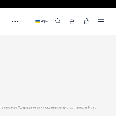
Укр
лугу оплачує Одержувач вантажу відповідно до тарифів Нової