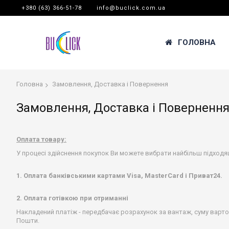
+380 (63) 366-51-78
info@buclick.com.ua
ГОЛОВНА
Головна
Замовлення, Доставка і Повернення
Замовлення, Доставка і Поверненн
Оплата товару:
У процесі здійснення покупок Ви можете вибрати найбільш підходя
1.
Оплата
банківськими
картами
Visa
,
MasterCard
і
Приват24
.
2. Оплата готівкою при отриманні
Накладений платіж - передбачає розрахунок за вантаж, суму варто
Пошти.