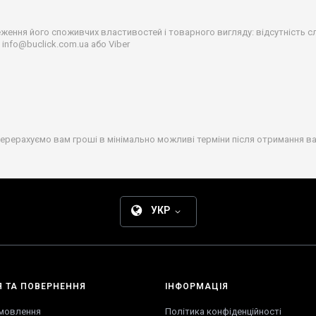
ення його споживчих властивостей і товарного вигляду: відсутність слі
 info@buclick.com.ua або Viber
рерахуємо вам гроші в мінімально можливі терміни після отримання ва
УКР
Я
ТА
ПОВЕРНЕННЯ
ІНФОРМАЦІЯ
амовлення
Політика конфіденційності