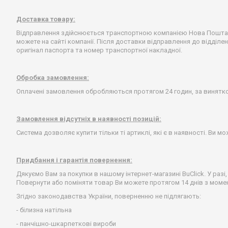
Доставка товару:
Відправлення здійснюється транспортною компанією Нова Пошта, 
можете на сайті компанії. Після доставки відправлення до відді
оригінал паспорта та номер транспортної накладної.
Обробка замовлення:
Оплачені замовлення обробляються протягом 24 годин, за винятком
Замовлення відсутніх в наявності позицій:
Система дозволяє купити тільки ті артиклі, які є в наявності. Ви мо
Придбання і гарантія повернення:
Дякуємо Вам за покупки в нашому інтернет-магазині BuClick. У ра
Повернути або поміняти товар Ви можете протягом 14 днів з моме
Згідно законодавства України, поверненню не підлягають:
- білизна натільна
- панчішно-шкарпеткові вироби