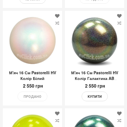
Додати
До
до
до
Списку
Сп
Бажань
Ба
М'яч 16 См Pastorelli HV
М'яч 16 См Pastorelli HV
Колір Білий
Колір Галактика AB
(Galaxy AB)
2 550 грн
2 550 грн
ПРОДАНО
КУПИТИ
Додати
До
до
до