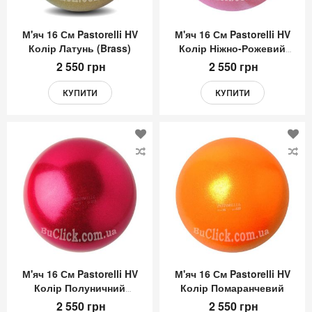
М'яч 16 См Pastorelli HV
М'яч 16 См Pastorelli HV
Колір Латунь (Brass)
Колір Ніжно-Рожевий
(Baby Pink)
2 550 грн
2 550 грн
КУПИТИ
КУПИТИ
Додати
До
до
до
Списку
Сп
Бажань
Ба
М'яч 16 См Pastorelli HV
М'яч 16 См Pastorelli HV
Колір Полуничний
Колір Помаранчевий
(Strawberry)
2 550 грн
2 550 грн