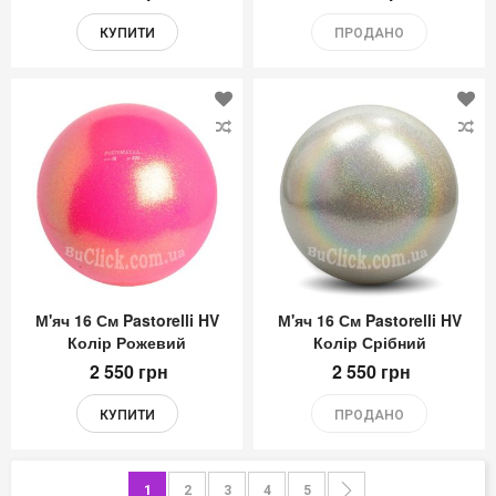
КУПИТИ
ПРОДАНО
Додати
До
до
до
Списку
Сп
Бажань
Ба
М'яч 16 См Pastorelli HV
М'яч 16 См Pastorelli HV
Колір Рожевий
Колір Срібний
2 550 грн
2 550 грн
КУПИТИ
ПРОДАНО
Сторінка
You're currently reading page
Сторінка
Сторінка
Сторінка
Сторінка
Сторінка
Далі
1
2
3
4
5