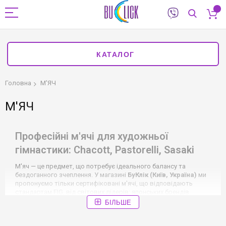
КАТАЛОГ
Головна
М'ЯЧ
М'ЯЧ
Професійні м'ячі для художньої
гімнастики: Chacott, Pastorelli, Sasaki
М'яч — це предмет, що потребує ідеального балансу та
бездоганного зчеплення. У магазині
БуКлік (Київ, Україна)
ми
пропонуємо тільки сертифіковані м'ячі, що відповідають
стандартам FIG, від світових лідерів: японських брендів
Chacott (Чакот)
та
Sasaki (Сасакі)
, а також італійського
БІЛЬШЕ
Pastorelli (Пастореллі)
.
Наш асортимент включає всі професійні серії: