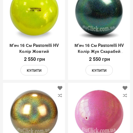
Списку
Сп
Бажань
Ба
М'яч 16 См Pastorelli HV
М'яч 16 См Pastorelli HV
Колір Жовтий
Колір Жук Скарабей
(Beatles)
2 550 грн
2 550 грн
КУПИТИ
КУПИТИ
Додати
До
до
до
Списку
Сп
Бажань
Ба