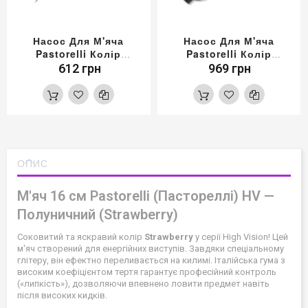
Насос Для М'яча
Насос Для М'яча
Pastorelli Колір
Pastorelli Колір
Червоний
Чорний
612 грн
969 грн
ОПИС
М'яч 16 см Pastorelli (Пастореллі) HV —
Полуничний (Strawberry)
Соковитий та яскравий колір
Strawberry
у серії High Vision! Цей
м'яч створений для енергійних виступів. Завдяки спеціальному
глітеру, він ефектно переливається на килимі. Італійська гума з
високим коефіцієнтом тертя гарантує професійний контроль
(«липкість»), дозволяючи впевнено ловити предмет навіть
після високих кидків.