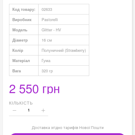
Докладніше
Код товару:
02633
Виробник
Pastorelli
Модель
Glitter - HV
Діаметр
16 см
Колір
Полуничний (Strawberry)
Матеріал
Гума
Вага
320 гр
2 550 грн
КІЛЬКІСТЬ
Доставка згідно тарифів Нової Пошти