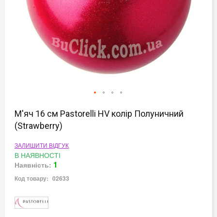
Перейти
до
М'яч 16 см Pastorelli HV колір Полуничний
початку
(Strawberry)
галереї
зображень
ЗАЛИШИТИ ВІДГУК
В НАЯВНОСТІ
1
Наявність:
Код товару:
02633