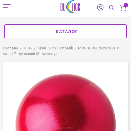
КАТАЛОГ
Головна
М'ЯЧ
М'яч 16 см Pastorelli
М'яч 16 см Pastorelli HV
колір Полуничний (Strawberry)
Перейти
до
кінця
галереї
зображень