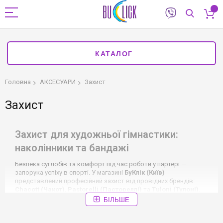
КАТАЛОГ
Головна
АКСЕСУАРИ
Захист
Захист
Захист для художньої гімнастики:
наколінники та бандажі
Безпека суглобів та комфорт під час роботи у партері —
запорука успіху в спорті. У магазині
БуКлік (Київ)
представлений професійний захист від провідних брендів:
Chacott (Чакот)
,
Pastorelli (Пастореллі)
та
Tuloni (Тулоні)
.
БІЛЬШЕ
Наш асортимент захисних аксесуарів:
Наколінники Chacott (Чакот) (Японія):
Професійний