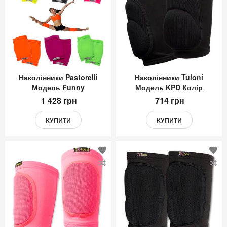
Списку
Сп
Бажань
Ба
Наколінники Pastorelli
Наколінники Tuloni
Модель Funny
Модель KPD Колір
Чорний
1 428 грн
714 грн
КУПИТИ
КУПИТИ
Додати
До
до
до
Списку
Сп
Бажань
Ба