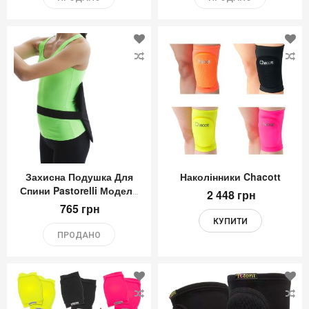
Додати
До
до
до
Списку
Сп
Бажань
Ба
Захисна Подушка Для
Наколінники Chacott
Спини Pastorelli Модель
2 448 грн
Junior
765 грн
КУПИТИ
ПРОДАНО
Додати
До
до
до