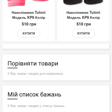
Наколінники Tuloni
Наколінники Tuloni
Модель KPS Колір
Модель KPS Колір
Рожевий
Чорний
510 грн
510 грн
КУПИТИ
КУПИТИ
Порівняти товари
У Вас немає товарів для порівняння.
Мій список бажань
У Вас немає товарів у списку бажань.