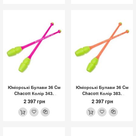
Юніорські Булави 36 Cм
Юніорські Булави 36 Cм
Chacott Колір 343.
Chacott Колір 383.
Жовтий-Рожевий
Жовтий-Абрикосовий
2 397 грн
2 397 грн