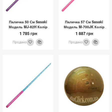
Паличка 50 См Sasaki
Паличка 57 См Sasaki
Модель MJ-82H Колір
Модель M-700JK Колір
Рожевий
М'ятний
1 785 грн
1 887 грн
Продано
Продано