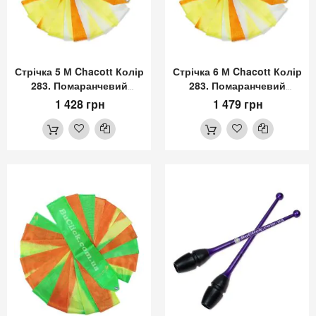
Стрічка 5 М Chacott Колір
Стрічка 6 М Chacott Колір
283. Помаранчевий
283. Помаранчевий
(Orange)
(Orange)
1 428 грн
1 479 грн