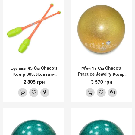
Булави 45 Cм Chacott
М'яч 17 См Chacott
Колір 383. Жовтий-
Practice Jewelry Колір
Абрикосовий (Yellow-
599. Золотий (Gold)
2 805 грн
3 570 грн
Apricot)