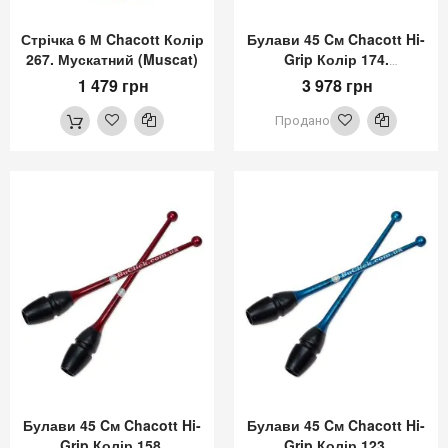
Стрічка 6 М Chacott Колір
Булави 45 Cм Chacott Hi-
267. Мускатний (Muscat)
Grip Колір 174.
Фіолетовий (Violet)
1 479 грн
3 978 грн
Продано
Булави 45 Cм Chacott Hi-
Булави 45 Cм Chacott Hi-
Grip Колір 158.
Grip Колір 123.