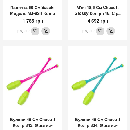
Паличка 50 См Sasaki
М'яч 18,5 См Chacott
Модель MJ-82H Колір
Glossy Колір 746. Сіра
Блакитний
Троянда (Grayish Rose)
1 785 грн
4 692 грн
Продано
Продано
Булави 45 Cм Chacott
Булави 45 Cм Chacott
Колір 343. Жовтий-
Колір 334. Жовтий-