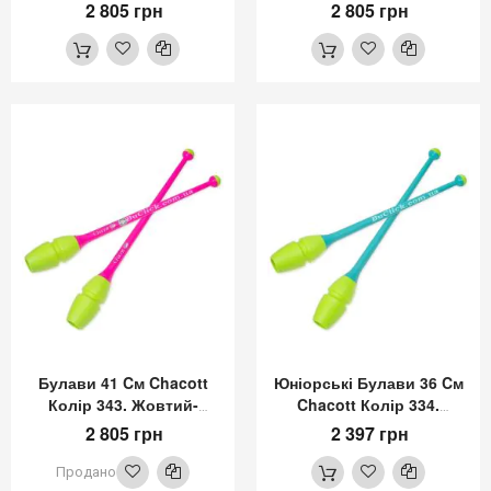
Рожевий (Yellow-Pink)
М'ятний (Yellow-
2 805 грн
2 805 грн
Peppermint)
Булави 41 Cм Chacott
Юніорські Булави 36 Cм
Колір 343. Жовтий-
Chacott Колір 334.
Рожевий (Yellow-Pink)
Жовтий-М'ятний
2 805 грн
2 397 грн
Продано