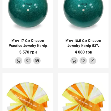
М'яч 17 См Chacott
М'яч 18,5 См Chacott
Practice Jewelry Колір
Jewelry Колір 537.
537. Смарагдовий
Смарагдовий (Emerald)
3 570 грн
4 080 грн
(Emerald)