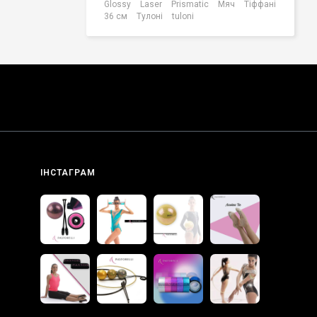
Glossy
Laser
Prismatic
Мяч
Тіффані
36 см
Тулоні
tuloni
ІНСТАГРАМ