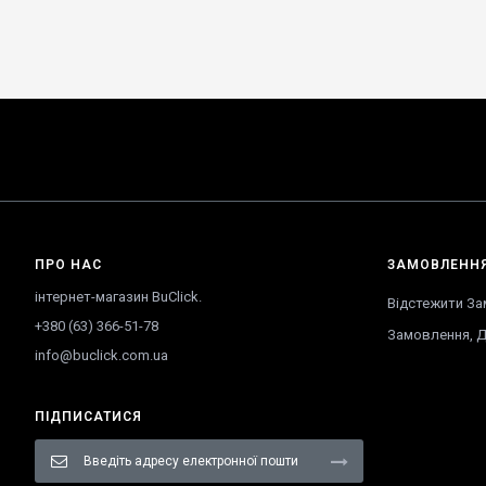
ПРО НАС
ЗАМОВЛЕНН
інтернет-магазин BuClick.
Відстежити З
+380 (63) 366-51-78
Замовлення
,
Д
info@buclick.com.ua
ПІДПИСАТИСЯ
Підпишіться
на
нашу