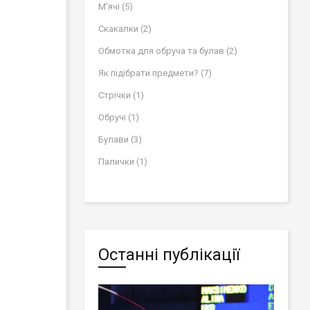
М'ячі (5)
Скакалки (2)
Обмотка для обруча та булав (2)
Як підібрати предмети? (7)
Стрічки (1)
Обручі (1)
Булави (3)
Палички (1)
Останні публікації