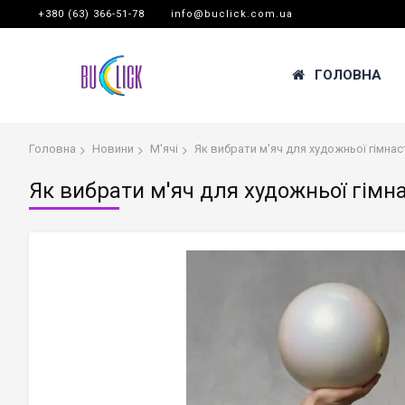
+380 (63) 366-51-78
info@buclick.com.ua
ГОЛОВНА
Головна
Новини
М'ячі
Як вибрати м'яч для художньої гімна
Як вибрати м'яч для художньої гімн