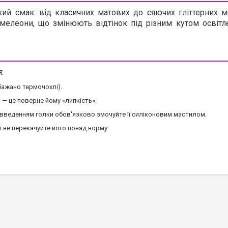
кий смак: від класичних матових до сяючих гліттерних м
мелеони, що змінюють відтінок під різним кутом освітле
:
(бажано термочохлі).
— це поверне йому «липкість».
 введенням голки обов'язково змочуйте її силіконовим мастилом.
 не перекачуйте його понад норму.