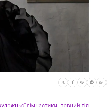
художньої гімнастики: повний гід