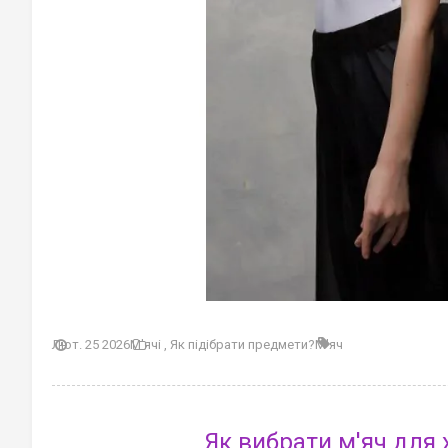
Лют. 25 2026
М'ячі
,
Як підібрати предмети?
М'яч
Як вибрати м'яч для 