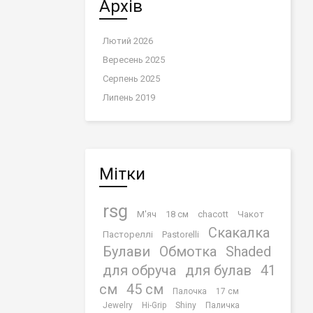
Архів
Лютий 2026
Вересень 2025
Серпень 2025
Липень 2019
Мітки
rsg
М'яч
18 см
chacott
Чакот
Скакалка
Пастореллі
Pastorelli
Булави
Обмотка
Shaded
для обруча
для булав
41
cм
45 см
Палочка
17 см
Jewelry
Hi-Grip
Shiny
Паличка