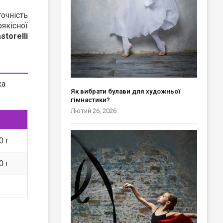
точність
оякісної
storelli
ка
Як вибрати булави для художньої
гімнастики?
Лютий 26, 2026
0 г
0 г