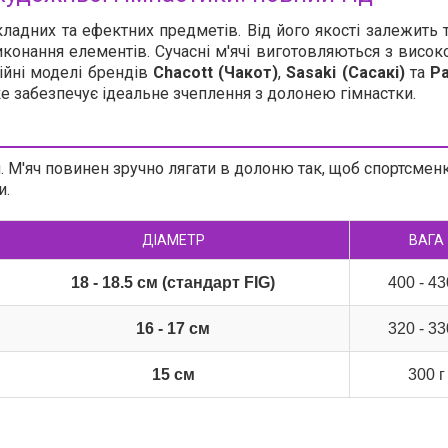
кладних та ефектних предметів. Від його якості залежить 
виконання елементів. Сучасні м'ячі виготовляються з висок
ійні моделі брендів
Chacott (Чакот)
,
Sasaki (Сасакі)
та
Pa
е забезпечує ідеальне зчеплення з долонею гімнастки.
и. М'яч повинен зручно лягати в долоню так, щоб спортсмен
и.
ДІАМЕТР
ВАГА
18 - 18.5 см (стандарт FIG)
400 - 43
16 - 17 см
320 - 33
15 см
300 г