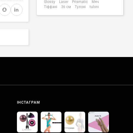
Glossy
Laser
Prismatic
Мяч
Тіффані
36 см
Тулоні
tuloni
ІНСТАГРАМ