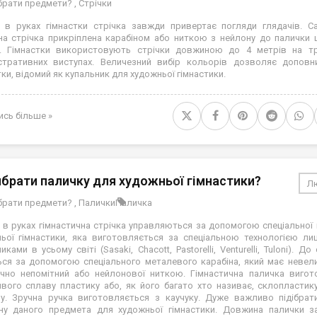
ібрати предмети?
,
Стрічки
 в руках гімнастки стрічка завжди привертає погляди глядачів. С
на стрічка прикріплена карабіном або ниткою з нейлону до палички 
. Гімнастки використовують стрічки довжиною до 4 метрів на тр
стративних виступах. Величезний вибір кольорів дозволяє допов
тки, відомий як купальник для художньої гімнастики.
ись більше »
ибрати паличку для художньої гімнастики?
Лю
ібрати предмети?
,
Палички
Паличка
 в руках гімнастична стрічка управляються за допомогою спеціальної
ьої гімнастики, яка виготовляється за спеціальною технологією ли
ками в усьому світі (Sasaki, Chacott, Pastorelli, Venturelli, Tuloni). До
ься за допомогою спеціального металевого карабіна, який має невели
чно непомітний або нейлонової ниткою. Гімнастична паличка вигот
вого сплаву пластику або, як його багато хто називає, склопластик
у. Зручна ручка виготовляється з каучуку. Дуже важливо підібрат
ну даного предмета для художньої гімнастики. Довжина палички з