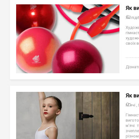
Як в
Як під
Художн
гімнас
художн
своїх в
Дізнат
Як в
М'ячі
,
Гімна
вигото
м'ячі 
зчепле
різном