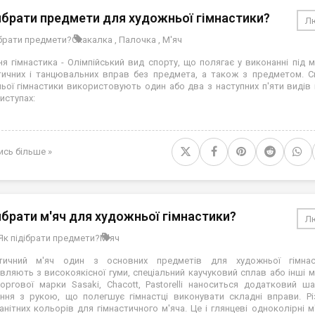
ибрати предмети для художньої гімнастики?
Лю
ібрати предмети?
Скакалка
,
Палочка
,
М'яч
я гімнастика - Олімпійський вид спорту, що полягає у виконанні під м
тичних і танцювальних вправ без предмета, а також з предметом. С
ьої гімнастики використовують один або два з наступних п'яти видів
иступах:
ись більше »
ибрати м'яч для художньої гімнастики?
Лю
Як підібрати предмети?
М'яч
стичний м'яч один з основних предметів для художньої гімнас
вляють з високоякісної гуми, спеціальний каучуковий сплав або інші м
торгової марки Sasaki, Chacott, Pastorelli наноситься додатковий ш
ння з рукою, що полегшує гімнастці виконувати складні вправи. Різ
анітних кольорів для гімнастичного м'яча. Це і глянцеві одноколірні м'я