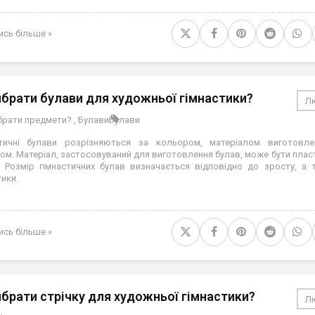
ись більше »
ибрати булави для художньої гімнастики?
Лю
ібрати предмети?
,
Булави
Булави
стичні булави розрізняються за кольором, матеріалом виготовле
ом. Матеріал, застосовуваний для виготовлення булав, може бути пласт
. Розмір гімнастичних булав визначається відповідно до зросту, а 
тики.
ись більше »
ибрати стрічку для художньої гімнастики?
Лю