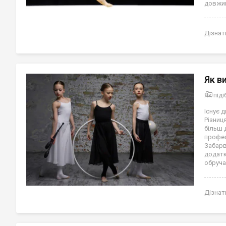
довжин
Дізнат
Як в
Як під
Існує 
Різниц
більш 
профес
Забарв
додатк
обруча
Дізнат