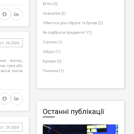
М'ячі (5)
Скакалки (2)
Обмотка для обруча та булав (2)
Як підібрати предмети? (7)
Стрічки (1)
т. 26 2026
Обручі (1)
ння, вагою,
Булави (3)
ик, гума або
також віком
Палички (1)
Останні публікації
т. 26 2026