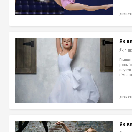
Дізнат
Як в
Як під
Гімна
розмір
каучук
гімнас
Дізнат
Як в