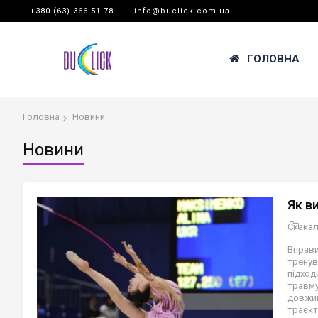
+380 (63) 366-51-78
info@buclick.com.ua
ГОЛОВНА
Головна
Новини
Новини
Як в
Скакал
Вправи
трену
підход
травму
довжин
траєкт