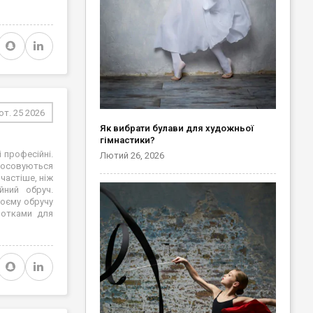
т. 25 2026
Як вибрати булави для художньої
гімнастики?
і професійні.
Лютий 26, 2026
стосовуються
частіше, ніж
йний обруч.
воєму обручу
мотками для