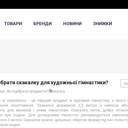
ТОВАРИ
БРЕНДИ
НОВИНИ
ЗНИЖКИ
ибрати скакалку для художньої гімнастики?
Лю
ки
,
Як підібрати предмети?
Скакалка
 зі скакалкою - це перший предмет в художній гімнастиці, з якого 
вання спортсменок. Скакалка довжиною 2,5 метра з нейлону або
ить для малюків і юним гімнасткам. Скакалка легка, добре літаюча
є при падінні. Для досвідчених гімнасток рекомендується нейлоно
ою 3 метри. Скакалка важче, щільніше, зберігає форму під час польоту
орію кидка.