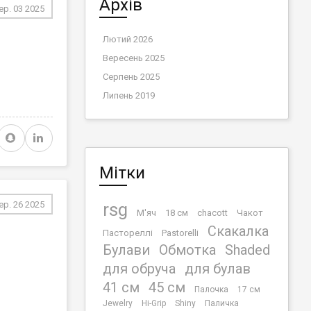
Архів
ер. 03 2025
Лютий 2026
Вересень 2025
Серпень 2025
Липень 2019
Мітки
rsg
ер. 26 2025
М'яч
18 см
chacott
Чакот
Скакалка
Пастореллі
Pastorelli
Булави
Обмотка
Shaded
для обруча
для булав
41 cм
45 см
Палочка
17 см
Jewelry
Hi-Grip
Shiny
Паличка