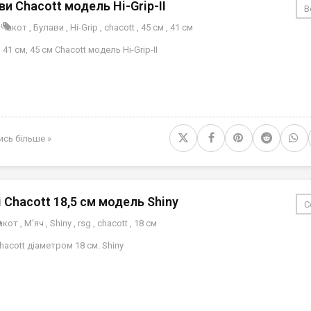
ви Chacott модель Hi-Grip-II
В
и
Чакот
,
Булави
,
Hi-Grip
,
chacott
,
45 см
,
41 cм
41 cм, 45 cм Chacott модель Hi-Grip-II
ись більше »
і Chacott 18,5 см модель Shiny
С
акот
,
М'яч
,
Shiny
,
rsg
,
chacott
,
18 см
hacott діаметром 18 см. Shiny