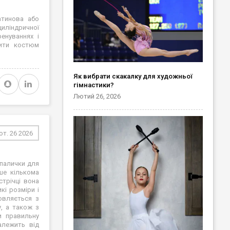
атинова або
циліндричної
енуваннях і
нити костюм
Як вибрати скакалку для художньої
гімнастики?
Лютий 26, 2026
т. 26 2026
 палички для
ше кількома
 стрічці вона
кі розміри і
овляється з
у, а також з
и правильну
алежить від