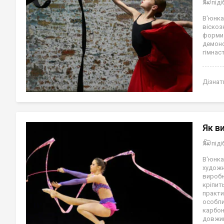
Як під
В'юнка
віскоз
форми
демон
гімнас
Дізнат
Як в
Як під
В'юнка
художн
виробни
кріпит
практи
особли
карбон
довжи