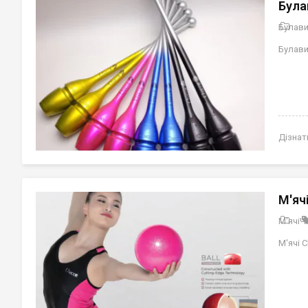
Була
Булав
Булави 
Дізнат
М'яч
М'ячі
Ч
М'ячі C