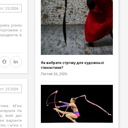
т. 25 2026
узику різних
портсмени з
 предметів в
Як вибрати стрічку для художньої
гімнастики?
Лютий 26, 2026
т. 25 2026
тики. М'ячі
атеріали. На
ар, який дає
ні варіанти
чі, і м'ячі з