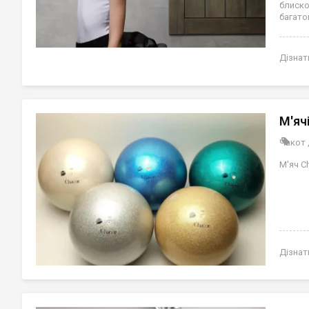
блиск
багато
Дізнат
М'яч
Чакот
М'яч C
Дізнат