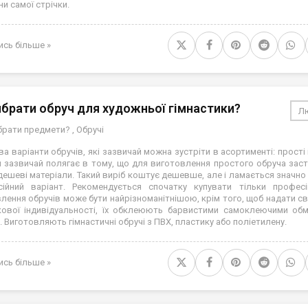
и самої стрічки.
ись більше »
ибрати обруч для художньої гімнастики?
Лю
ібрати предмети?
,
Обручі
два варіанти обручів, які зазвичай можна зустріти в асортименті: прості 
я зазвичай полягає в тому, що для виготовлення простого обруча за
дешеві матеріали. Такий виріб коштує дешевше, але і ламається значно 
ійний варіант. Рекомендується спочатку купувати тільки професі
лення обручів може бути найрізноманітнішою, крім того, щоб надати с
ової індивідуальності, їх обклеюють барвистими самоклеючими об
. Виготовляють гімнастичні обручі з ПВХ, пластику або поліетилену.
ись більше »