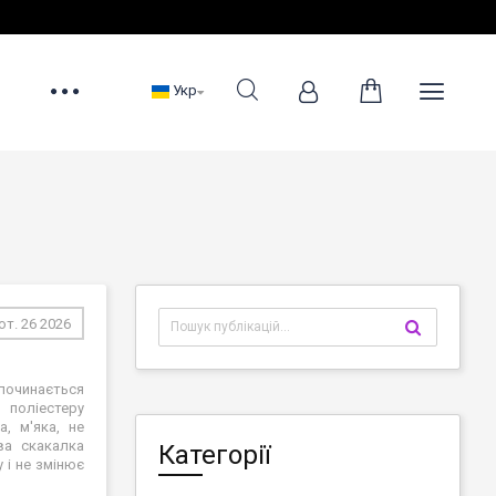
Укр
т. 26 2026
починається
 поліестеру
, м'яка, не
ва скакалка
Категорії
 і не змінює