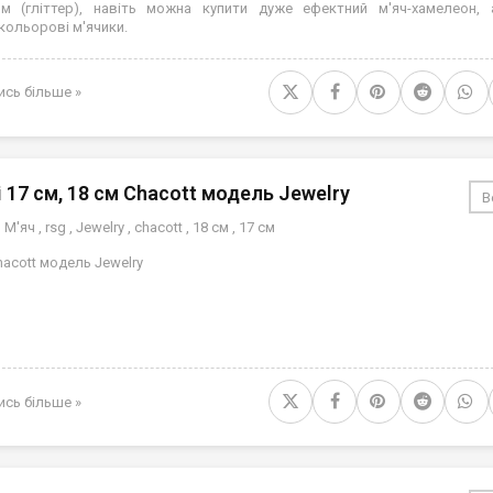
ом (гліттер), навіть можна купити дуже ефектний м'яч-хамелеон,
кольорові м'ячики.
ись більше »
і 17 см, 18 см Chacott модель Jewelry
В
,
М'яч
,
rsg
,
Jewelry
,
chacott
,
18 см
,
17 см
hacott модель Jewelry
ись більше »