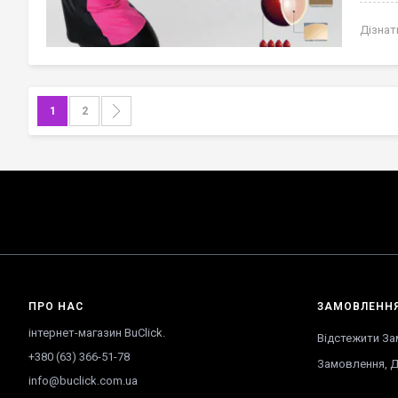
Дізнат
Сторінка
You're currently reading page
Сторінка
Сторінка
Далі
1
2
ПРО НАС
ЗАМОВЛЕНН
інтернет-магазин BuClick.
Відстежити З
+380 (63) 366-51-78
Замовлення
,
Д
info@buclick.com.ua