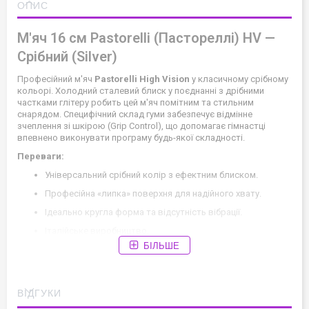
ОПИС
М'яч 16 см Pastorelli (Пастореллі) HV —
Срібний (Silver)
Професійний м'яч
Pastorelli High Vision
у класичному срібному
кольорі. Холодний сталевий блиск у поєднанні з дрібними
частками глітеру робить цей м'яч помітним та стильним
снарядом. Специфічний склад гуми забезпечує відмінне
зчеплення зі шкірою (Grip Control), що допомагає гімнастці
впевнено виконувати програму будь-якої складності.
Переваги:
Універсальний срібний колір з ефектним блиском.
Професійна «липка» поверхня для надійного хвату.
Ідеально кругла форма та відсутність вібрації.
Італійське виробництво.
БІЛЬШЕ
Читайте у блозі:
Як вибрати гімнастичний м'яч?
Догляд:
Використовуйте чохол. Для накачування
використовуйте тільки насос із голкою, змащеною гліцерином.
ВІДГУКИ