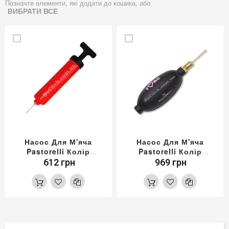
Позначте елементи, які додати до кошика, або
ВИБРАТИ ВСЕ
Насос Для М'яча
Насос Для М'яча
Pastorelli Колір
Pastorelli Колір
Червоний
Чорний
612 грн
969 грн