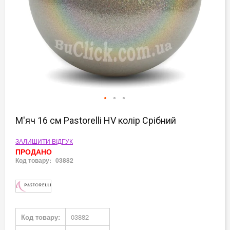
Перейти
до
М'яч 16 см Pastorelli HV колір Срібний
початку
галереї
ЗАЛИШИТИ ВІДГУК
зображень
ПРОДАНО
Код товару:
03882
Докладніше
Код товару:
03882