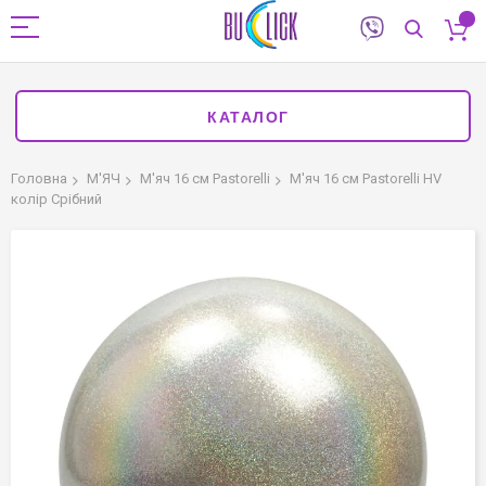
КАТАЛОГ
Головна
М'ЯЧ
М'яч 16 см Pastorelli
М'яч 16 см Pastorelli HV
колір Срібний
Перейти
до
кінця
галереї
зображень