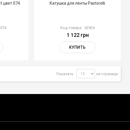
t цвет 074.
Катушка для ленты Pastorelli
-074
Код товара:
02924
1 122 грн
КУПИТЬ
Показать
на странице