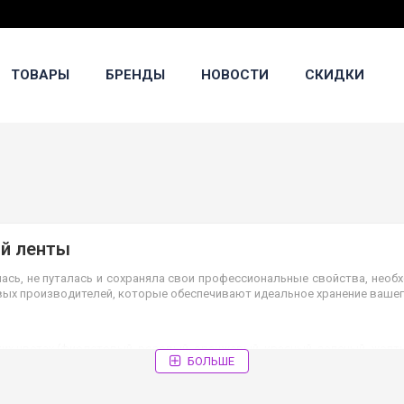
ТОВАРЫ
БРЕНДЫ
НОВОСТИ
СКИДКИ
ой ленты
лась, не путалась и сохраняла свои профессиональные свойства, необ
вых производителей, которые обеспечивают идеальное хранение вашег
их цветах (фиолетовый, розовый, оранжевый, красный, зеленый, желт
БОЛЬШЕ
тушка, отличающаяся высокой надежностью и плавностью механизма с