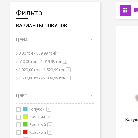
Chacott (Чакот):
Премиальные катушки от японского бр
Пос
выбирают гимнастки мирового уровня.
Сетк
Фильтр
как
Использование катушки значительно продлевает срок слу
ВАРИАНТЫ ПОКУПОК
рюкзаке. Мы гарантируем 100% оригинальность продукции и пр
Будьте организованы на каждой тренировке вместе с БуКл
ЦЕНА
0,00 грн - 509,99 грн
позиция
1
510,00 грн - 1 019,99 грн
позиция
1
1 020,00 грн - 1 529,99 грн
позиция
1
1 530,00 грн - 2 039,99 грн
позиции
3
ЦВЕТ
Голубой
1
Желтый
2
Катуш
Зеленый
1
Красный
2