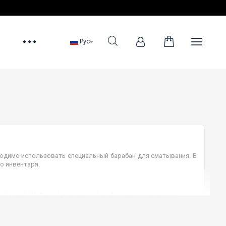
Рус
ходимо использовать специальный барабан для сматывания. В
о инвентаря.
ый, голубой). Самый популярный выбор для ежедневных
матывания.