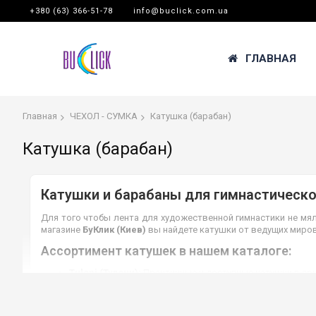
+380 (63) 366-51-78
info@buclick.com.ua
ГЛАВНАЯ
Главная
ЧЕХОЛ - СУМКА
Катушка (барабан)
Катушка (барабан)
Катушки и барабаны для гимнастическ
Для того чтобы лента для художественной гимнастики не мя
магазине
БуКлик (Киев)
вы найдете катушки от ведущих миро
Ассортимент катушек в нашем каталоге:
Tuloni (Тулони):
Практичные и доступные катушки в ярк
тренировок.
Pastorelli (Пасторелли):
Классическая итальянская ка