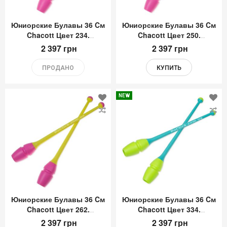
Юниорские Булавы 36 Cм
Юниорские Булавы 36 Cм
Chacott Цвет 234.
Chacott Цвет 250.
Розовый-Мятный
Розовый-Оранжевый
2 397 грн
2 397 грн
ПРОДАНО
КУПИТЬ
NEW
Добавить
До
в
в
список
сп
желаний
же
Юниорские Булавы 36 Cм
Юниорские Булавы 36 Cм
Chacott Цвет 262.
Chacott Цвет 334.
Розовый-Желтый
Желтый-Мятный
2 397 грн
2 397 грн