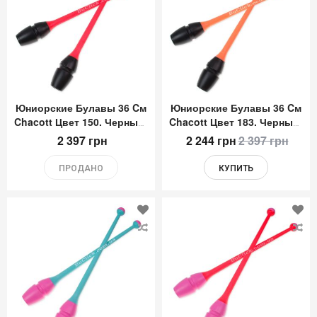
список
сп
желаний
же
Юниорские Булавы 36 Cм
Юниорские Булавы 36 Cм
Chacott Цвет 150. Черный-
Chacott Цвет 183. Черный-
Оранжевый
Абрикосовый
2 397 грн
2 244 грн
2 397 грн
ПРОДАНО
КУПИТЬ
Добавить
До
в
в
список
сп
желаний
же