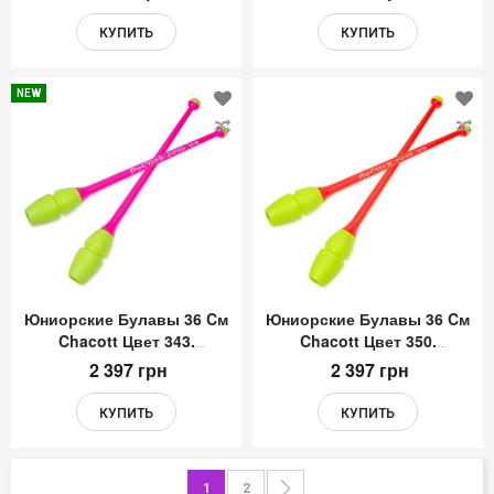
КУПИТЬ
КУПИТЬ
NEW
Добавить
До
в
в
список
сп
желаний
же
Юниорские Булавы 36 Cм
Юниорские Булавы 36 Cм
Chacott Цвет 343.
Chacott Цвет 350.
Желтый-Розовый
Желтый-Оранжевый
2 397 грн
2 397 грн
КУПИТЬ
КУПИТЬ
Страница
You're currently reading page
Страница
Страница
Следующее
1
2