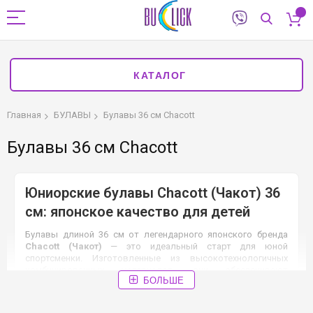
КАТАЛОГ
Главная
БУЛАВЫ
Булавы 36 см Chacott
Булавы 36 см Chacott
Юниорские булавы Chacott (Чакот) 36
см: японское качество для детей
Булавы длиной 36 см от легендарного японского бренда
Chacott (Чакот)
— это идеальный старт для юной
спортсменки. Изготовленные из высокотехнологичных
комбинированных материалов, они обеспечивают
БОЛЬШЕ
максимальную безопасность: пластиковая ручка придает
легкость, а каучуковая головка смягчает удары. В магазине
БуКлик (Киев)
представлены оригинальные модели