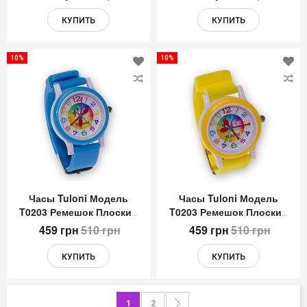
КУПИТЬ
КУПИТЬ
10%
10%
Добавить
До
в
в
список
сп
желаний
же
Часы Tuloni Модель
Часы Tuloni Модель
T0203 Ремешок Плоский
T0203 Ремешок Плоский
Цвет Голубой
Цвет Желтый
459 грн
510 грн
459 грн
510 грн
КУПИТЬ
КУПИТЬ
Страница
You're currently reading page
Страница
Страница
Следующее
1
2