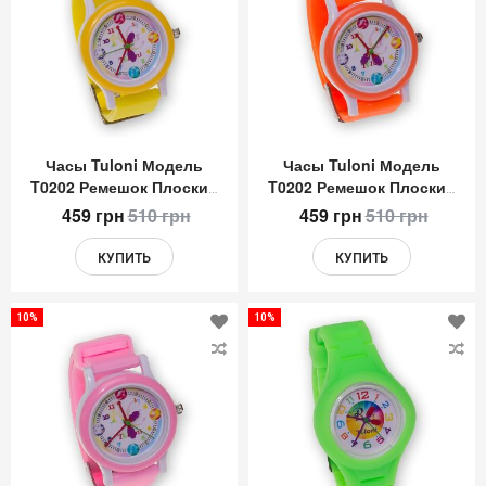
список
сп
желаний
же
Часы Tuloni Модель
Часы Tuloni Модель
T0202 Ремешок Плоский
T0202 Ремешок Плоский
Цвет Желтый
Цвет Оранжевый
459 грн
510 грн
459 грн
510 грн
КУПИТЬ
КУПИТЬ
10%
10%
Добавить
До
в
в
список
сп
желаний
же