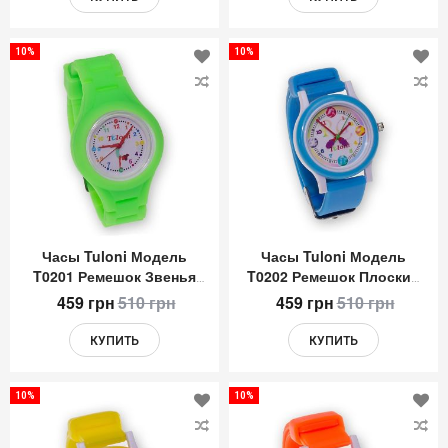
10%
10%
Добавить
До
в
в
список
сп
желаний
же
Часы Tuloni Модель
Часы Tuloni Модель
T0201 Ремешок Звенья
T0202 Ремешок Плоский
Цвет Зеленый
Цвет Голубой
459 грн
510 грн
459 грн
510 грн
КУПИТЬ
КУПИТЬ
10%
10%
Добавить
До
в
в