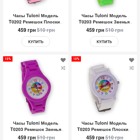
Часы Tuloni Модель
Часы Tuloni Модель
T0202 Ремешок Плоский
T0203 Ремешок Звенья
Цвет Светло-Розовый
Цвет Зеленый
459 грн
510 грн
459 грн
510 грн
КУПИТЬ
КУПИТЬ
10%
10%
Добавить
До
в
в
список
сп
желаний
же
Часы Tuloni Модель
Часы Tuloni Модель
T0203 Ремешок Звенья
T0203 Ремешок Плоский
Цвет Фуксия
Цвет Белый
459 грн
510 грн
459 грн
510 грн