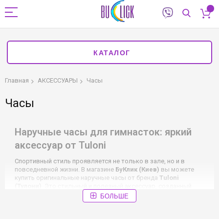
КАТАЛОГ
Главная
АКСЕССУАРЫ
Часы
Часы
Наручные часы для гимнасток: яркий
аксессуар от Tuloni
Спортивный стиль проявляется не только в зале, но и в
повседневной жизни. В магазине
БуКлик (Киев)
вы можете
купить оригинальные наручные часы от бренда
Tuloni
(Тулони)
. Это стильный и полезный аксессуар, созданный
специально для юных граций, которые ценят точность и
БОЛЬШЕ
красоту.
Особенности ассортимента часов Tuloni: