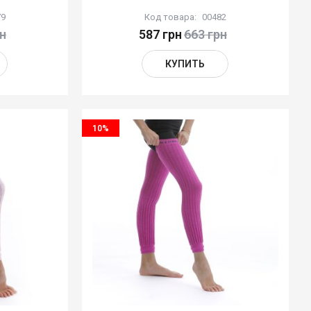
79
Код товара:
00482
н
587 грн
663 грн
КУПИТЬ
10%