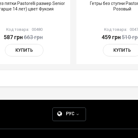
з пятки Pastorelli размер Senior
Гетры без ступни Pastor
тарше 14 лет) цвет Фуксия
Розовый
Код товара:
00480
Код товара:
004
587 грн
663 грн
459 грн
510 гр
КУПИТЬ
КУПИТЬ
РУС