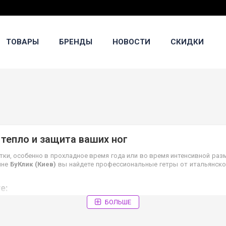
ТОВАРЫ
БРЕНДЫ
НОВОСТИ
СКИДКИ
 тепло и защита ваших ног
ки, особенно в прохладное время года или во время интенсивной раз
ине
БуКлик (Киев)
вы найдете профессиональные гетры от итальянск
е:
БОЛЬШЕ
ой палитрой (сиреневый, фуксия, голубой, желтый, черный). Доступны в 
unior
(до 14 лет) и
Senior
(старше 14 лет), выполненные в ярких розовы