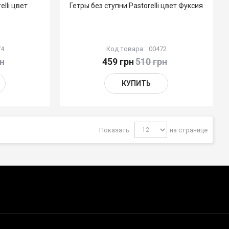
elli цвет
Гетры без ступни Pastorelli цвет Фуксия
74
Код товара:
00472
н
459 грн
510 грн
КУПИТЬ
Показать
на странице