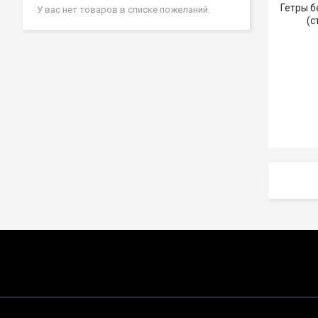
Гетры бе
У вас нет товаров в списке пожеланий.
(с