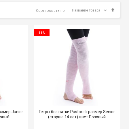
Задат
Сортировать по
напра
ет во время выполнения прыжков и махов. Мы гарантируем
по
Львов.
убыва
11%
размер Junior
Гетры без пятки Pastorelli размер Senior
зовый
(старше 14 лет) цвет Розовый