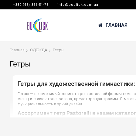
+380 (63) 366-51-78
info@buclick.com.ua
ГЛАВНАЯ
Главная
ОДЕЖДА
Гетры
Гетры
Гетры для художественной гимнастики:
Гетры — незаменимый элемент тренировочной формы гимнаст
мышц и связок голеностопа, предотвращая травмы. В магаз
функциональность и яркий дизайн.
Ассортимент гетр Pastorelli в нашем каталог
Серия Stefy:
Стильные гетры без пятки с широкой цветов
Классические гетры без пятки:
Модели в категориях
J