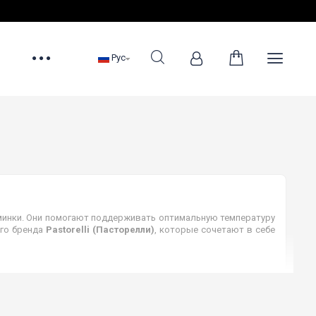
Рус
минки. Они помогают поддерживать оптимальную температуру
ого бренда
Pastorelli (Пасторелли)
, которые сочетают в себе
размерах S (обувь до 34) и M (обувь 35-39).
х и фуксиевых оттенках.