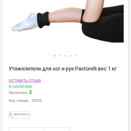
Перейти
к
Утяжелители для ног и рук Pastorelli вес 1 кг
началу
галереи
ОСТАВИТЬ ОТЗЫВ
изображений
В НАЛИЧИИ
2
Наличие:
Код товара:
20232
Подробная