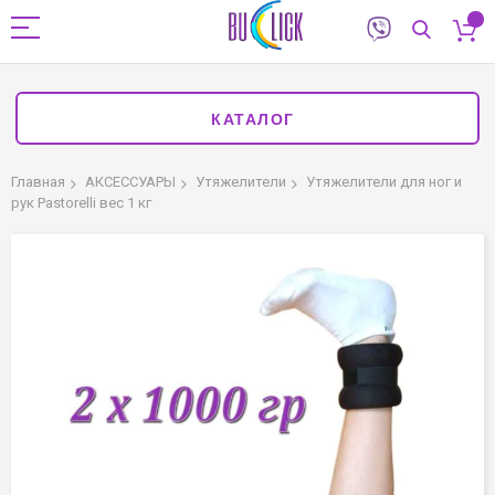
КАТАЛОГ
Главная
АКСЕССУАРЫ
Утяжелители
Утяжелители для ног и
рук Pastorelli вес 1 кг
Пропустить
и
перейти
к
галереям
изображений