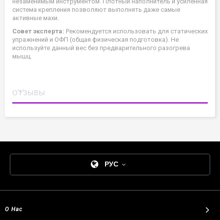
незаменимым инструментом. Плотный наполнитель и усиленная
система крепления позволяют выполнять даже самые
активные махи.
Совет эксперта:
Рекомендуется использовать для статических
упражнений и ОФП (общая физическая подготовка). Не
используйте данный вес без предварительного разогрева
мышц.
ОТЗЫВЫ
РУС
О Нас