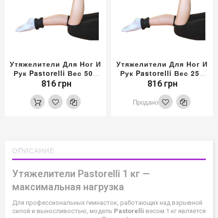
Утяжелители Для Ног И
Утяжелители Для Ног И
Рук Pastorelli Вес 500
Рук Pastorelli Вес 250
Гр
Гр
816 грн
816 грн
Продано
ОПИСАНИЕ
Утяжелители Pastorelli 1 кг —
максимальная нагрузка
Для профессиональных гимнасток, работающих над взрывной
силой и выносливостью, модель
Pastorelli
весом 1 кг является