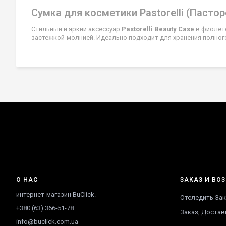
Сумка для косметики Pastorelli (Пасто
Стильный и яркий аксессуар
Pastorelli Beauty Case
в фиолето
застежкой-молнией. Идеально подходит для хранения полного
О НАС
ЗАКАЗ И ВОЗ
интернет-магазин BuClick.
Отследить Зак
+380 (63) 366-51-78
Заказ, Достав
info@buclick.com.ua