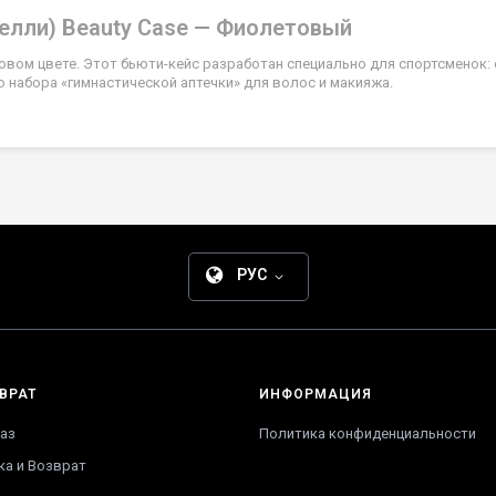
релли) Beauty Case — Фиолетовый
вом цвете. Этот бьюти-кейс разработан специально для спортсменок: 
 набора «гимнастической аптечки» для волос и макияжа.
РУС
ВРАТ
ИНФОРМАЦИЯ
аз
Политика конфиденциальности
ка и Возврат