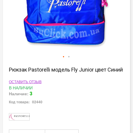
Перейти
к
Рюкзак Pastorelli модель Fly Junior цвет Синий
началу
галереи
ОСТАВИТЬ ОТЗЫВ
изображений
В НАЛИЧИИ
3
Наличие:
Код товара:
02440
Подробная