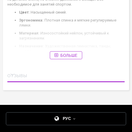
необходимое для занятий спортом.
Цвет:
Насыщенный синий.
Эргономика:
Плотная спинка и мягкие регулируемые
лямки.
Материал:
Износостойкий нейлон, устойчивый к
загрязнениям.
Назначение:
Художественная гимнастика, танцы,
школа.
БОЛЬШЕ
ОТЗЫВЫ
РУС