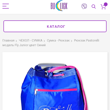
КАТАЛОГ
Главная
ЧЕХОЛ - СУМКА
Сумка - Рюкзак
Рюкзак Pastorelli
модель Fly Junior цвет Синий
Пропустить
и
перейти
к
галереям
изображений