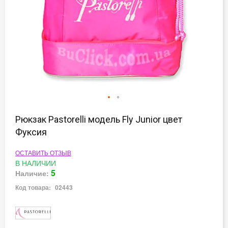
Перейти
к
Рюкзак Pastorelli модель Fly Junior цвет
началу
Фуксия
галереи
изображений
ОСТАВИТЬ ОТЗЫВ
В НАЛИЧИИ
5
Наличие:
Код товара:
02443