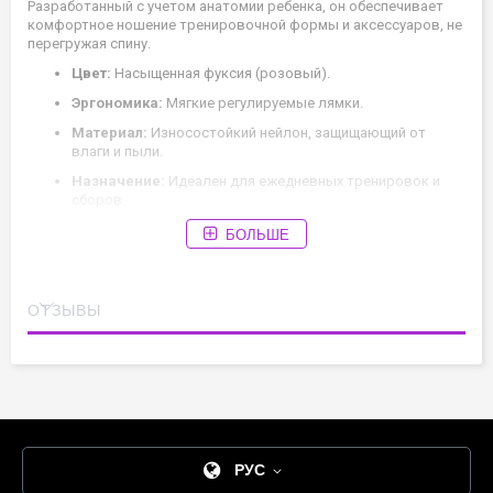
Разработанный с учетом анатомии ребенка, он обеспечивает
комфортное ношение тренировочной формы и аксессуаров, не
перегружая спину.
Цвет:
Насыщенная фуксия (розовый).
Эргономика:
Мягкие регулируемые лямки.
Материал:
Износостойкий нейлон, защищающий от
влаги и пыли.
Назначение:
Идеален для ежедневных тренировок и
сборов.
БОЛЬШЕ
ОТЗЫВЫ
РУС