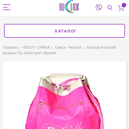
КАТАЛОГ
Главная
ЧЕХОЛ - СУМКА
Сумка - Рюкзак
Рюкзак Pastorelli
модель Fly Junior цвет Фуксия
Пропустить
и
перейти
к
галереям
изображений