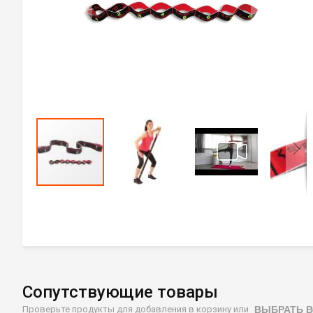
Перейти
к
началу
галереи
изображений
Сопутствующие товары
ВЫБРАТЬ В
Проверьте продукты для добавления в корзину или