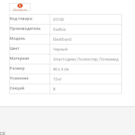
Подробная
Код товара:
S0143
информация
Производитель
Sveltus
Модель
Elastiband
Цвет
Черный
Материал
Эластодиен, Полиэстер, Полиамид
Размер
80 х 4 см
Усиление
15 кг
Секций
8
СЕ