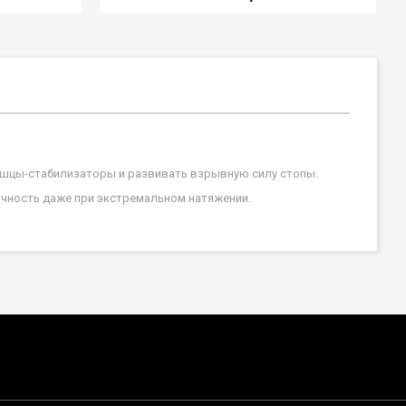
мышцы-стабилизаторы и развивать взрывную силу стопы.
ичность даже при экстремальном натяжении.