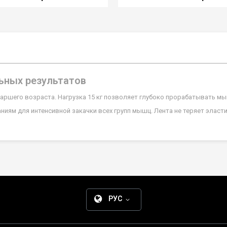
льных результатов
таршего возраста. Нагрузка 15 кг позволяет глубоко прорабатывать 
иям для интенсивной закачки всех групп мышц. Лента не теряет эласт
РУС