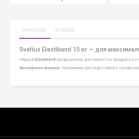
ОПИСАНИЕ
ОТЗЫВЫ
Sveltus Elastiband 15 кг — для максима
Черный
Elastiband
предназначен для гимнасток среднего и с
Экспертное мнение:
Незаменим при подготовке к соревнован