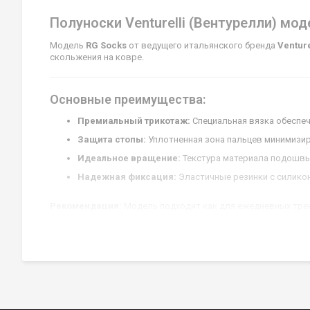
Полуноски Venturelli (Вентурелли) мод
Модель
RG Socks
от ведущего итальянского бренда
Venture
скольжения на ковре.
Основные преимущества:
Премиальный трикотаж:
Специальная вязка обеспеч
Защита стопы:
Уплотненная зона пальцев минимизир
Идеальное вращение:
Текстура материала подошвы
Надежная фиксация:
Эластичные резинки с силико
Рекомендация:
Модель подходит как для ежедневных трен