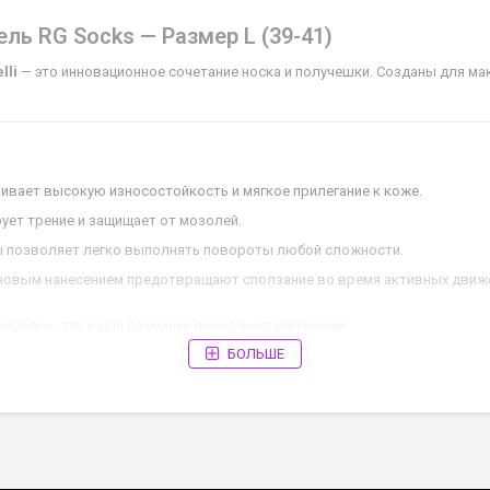
ель RG Socks — Размер L (39-41)
lli
— это инновационное сочетание носка и получешки. Созданы для ма
ивает высокую износостойкость и мягкое прилегание к коже.
ует трение и защищает от мозолей.
 позволяет легко выполнять повороты любой сложности.
новым нанесением предотвращают сползание во время активных движ
ировок, так и для разминки перед выступлениями.
БОЛЬШЕ