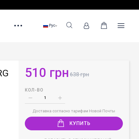
Рус
510 грн
RG
638 грн
КОЛ-ВО
Доставка согласно тарифам Новой Почты
КУПИТЬ