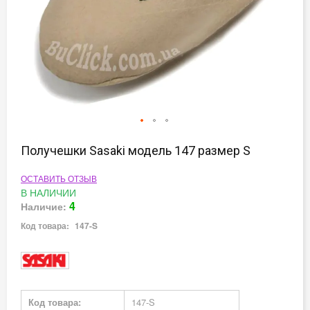
Перейти
к
Получешки Sasaki модель 147 размер S
началу
галереи
ОСТАВИТЬ ОТЗЫВ
изображений
В НАЛИЧИИ
4
Наличие:
Код товара:
147-S
Подробная
Код товара:
147-S
информация