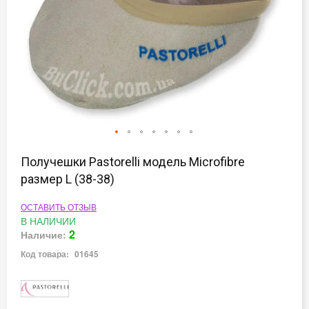
Перейти
к
Получешки Pastorelli модель Microfibre
началу
размер L (38-38)
галереи
изображений
ОСТАВИТЬ ОТЗЫВ
В НАЛИЧИИ
2
Наличие:
Код товара:
01645