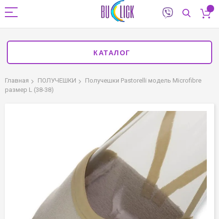
КАТАЛОГ
Главная
ПОЛУЧЕШКИ
Получешки Pastorelli модель Microfibre
размер L (38-38)
Пропустить
и
перейти
к
галереям
изображений