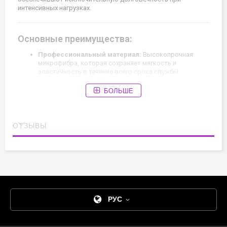
интенсивных нагрузках.
Основные преимущества:
Профессиональный материал:
Высокопрочная
микрофибра, которая сохраняет мягкость и
эластичность в течение всего срока службы.
Надежная фиксация:
Эластичные резинки плотно
БОЛЬШЕ
удерживают обувь на стопе, не ограничивая свободу
движений.
Комфорт:
Бесшовная технология обработки
ОТЗЫВЫ
внутренней части исключает натирание и дискомфорт
во время прыжков.
Сделано в Италии:
Гарантия качества от лидера
мирового рынка художественной гимнастики.
РУС