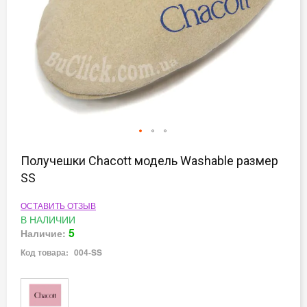
Перейти
к
Получешки Chacott модель Washable размер
началу
SS
галереи
изображений
ОСТАВИТЬ ОТЗЫВ
В НАЛИЧИИ
5
Наличие:
Код товара:
004-SS