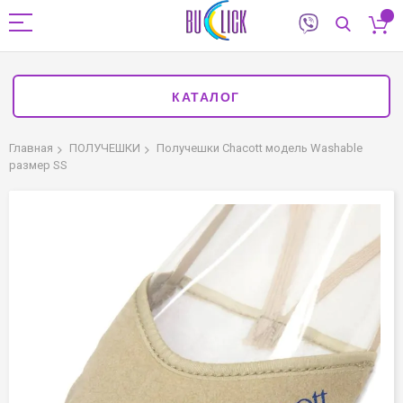
КАТАЛОГ
Главная
ПОЛУЧЕШКИ
Получешки Chacott модель Washable
размер SS
Пропустить
и
перейти
к
галереям
изображений