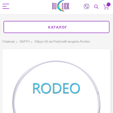
КАТАЛОГ
Главная
ОБРУЧ
Обруч 65 см Pastorelli модель Rodeo
Пропустить
и
перейти
к
галереям
изображений