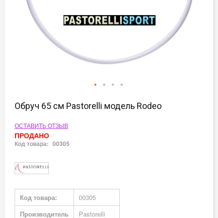
Перейти
к
Обруч 65 см Pastorelli модель Rodeo
началу
галереи
ОСТАВИТЬ ОТЗЫВ
изображений
ПРОДАНО
Код товара:
00305
Подробная
Код товара:
00305
информация
Производитель
Pastorelli