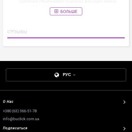
сцепления обеспечивает надежную фиксацию мяча в
руках во время сложных элементов.
БОЛЬШЕ
Качество:
Эластичный итальянский каучук гарантирует
мягкий отскок и долговечность снаряда.
Центровка:
Высокоточный баланс исключает вибрации
ОТЗЫВЫ
при вращении и качении по телу.
Полезный совет:
Со временем любая поверхность может
терять «липкость». Узнайте, как вернуть мячу его
первоначальный грип, в советах от:
Советы БуКлик
.
РУС
О Нас
+380 (63) 366-51-78
info@buclick.com.ua
Подписаться