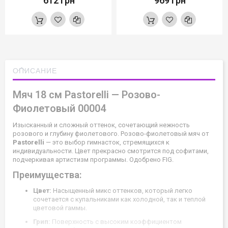
612 грн
969 грн
ОПИСАНИЕ
Мяч 18 см Pastorelli — Розово-
Фиолетовый 00004
Изысканный и сложный оттенок, сочетающий нежность
розового и глубину фиолетового. Розово-фиолетовый мяч от
Pastorelli
— это выбор гимнасток, стремящихся к
индивидуальности. Цвет прекрасно смотрится под софитами,
подчеркивая артистизм программы. Одобрено FIG.
Преимущества:
Цвет:
Насыщенный микс оттенков, который легко
сочетается с купальниками как холодной, так и теплой
цветовой гаммы.
Грип:
Поверхность с высоким коэффициентом