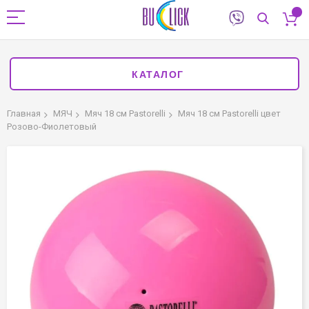
КАТАЛОГ
Главная
МЯЧ
Мяч 18 см Pastorelli
Мяч 18 см Pastorelli цвет
Розово-Фиолетовый
Пропустить
и
перейти
к
галереям
изображений