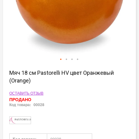
Перейти
к
Мяч 18 см Pastorelli HV цвет Оранжевый
началу
(Orange)
галереи
изображений
ОСТАВИТЬ ОТЗЫВ
ПРОДАНО
Код товара:
00028
Подробная
Код товара:
00028