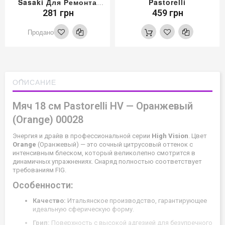
Sasaki Для Ремонта
Pastorelli
Мяча
281 грн
459 грн
Продано
ОПИСАНИЕ
Мяч 18 см Pastorelli HV — Оранжевый
(Orange) 00028
Энергия и драйв в профессиональной серии
High Vision
. Цвет
Orange
(Оранжевый) — это сочный цитрусовый оттенок с
интенсивным блеском, который великолепно смотрится в
динамичных упражнениях. Снаряд полностью соответствует
требованиям FIG.
Особенности:
Качество:
Итальянское производство, гарантирующее
идеальную сферическую форму.
Грип:
Поверхность с высокой адгезией для безупречного