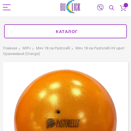
КАТАЛОГ
Главная
МЯЧ
Мяч 18 см Pastorelli
Мяч 18 см Pastorelli HV цвет
Оранжевый (Orange)
Пропустить
и
перейти
к
галереям
изображений