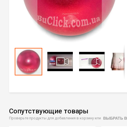
Перейти
к
началу
галереи
изображений
Сопутствующие товары
ВЫБРАТЬ В
Проверьте продукты для добавления в корзину или