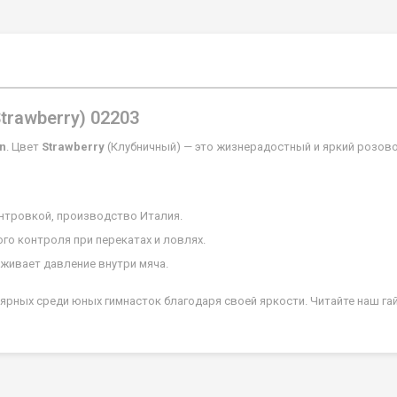
trawberry) 02203
on
. Цвет
Strawberry
(Клубничный) — это жизнерадостный и яркий розов
нтровкой, производство Италия.
го контроля при перекатах и ловлях.
живает давление внутри мяча.
ярных среди юных гимнасток благодаря своей яркости. Читайте наш гай