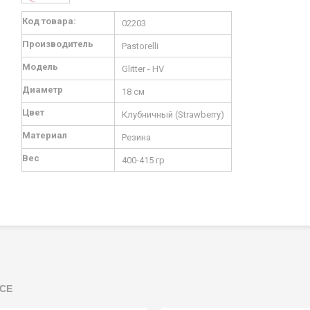
Подробная
Код товара:
02203
информация
Производитель
Pastorelli
Модель
Glitter - HV
Диаметр
18 см
Цвет
Клубничный (Strawberry)
Материал
Резина
Вес
400-415 гр
СЕ