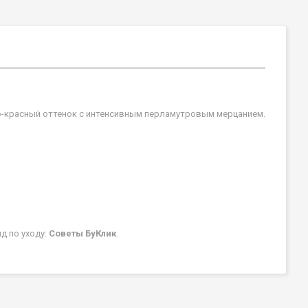
о-красный оттенок с интенсивным перламутровым мерцанием.
д по уходу:
Советы БуКлик
.