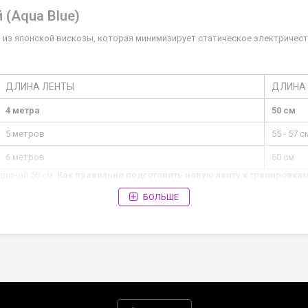
 (Aqua Blue)
 из японской вискозы, которая минимизирует статическое электричест
ДЛИНА ЛЕНТЫ
ДЛИНА
4 метра
50 см
5 метров
55 - 57 с
6 метров
60 см
длиной 50 см.
Как правильно подготовить новую ленту к тренировкам
БОЛЬШЕ