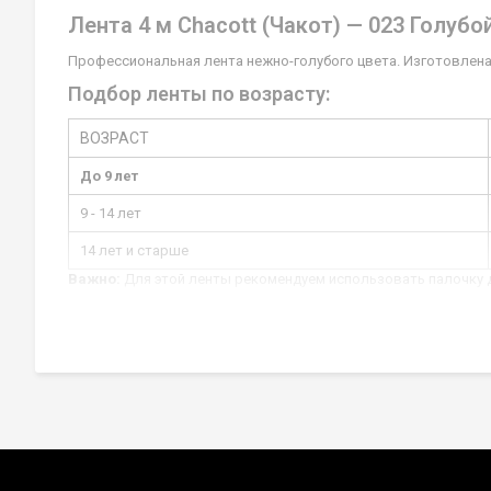
Лента 4 м Chacott (Чакот) — 023 Голубой
Профессиональная лента нежно-голубого цвета. Изготовлена
Подбор ленты по возрасту:
ВОЗРАСТ
До 9 лет
9 - 14 лет
14 лет и старше
Важно:
Для этой ленты рекомендуем использовать палочку 