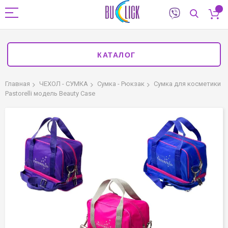
КАТАЛОГ
Главная
ЧЕХОЛ - СУМКА
Сумка - Рюкзак
Сумка для косметики
Pastorelli модель Beauty Case
Пропустить
и
перейти
к
галереям
изображений