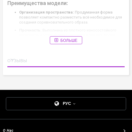
Преимущества модели:
Организация пространства:
Продуманная форма
позволяет компактно разместить всё необходимое для
создания соревновательного образа.
Прочность:
Выполнена из плотного износостойкого
материала, который легко чистится и держит форму.
БОЛЬШЕ
Надежность:
Качественная молния с фирменным
логотипом гарантирует долгий срок службы.
Мобильность:
Удобная ручка позволяет легко
ОТЗЫВЫ
переносить бьюти-кейс или подвешивать его в
раздевалке.
РУС
О Нас