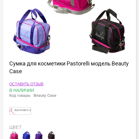
Перейти
к
Сумка для косметики Pastorelli модель Beauty
началу
Case
галереи
изображений
ОСТАВИТЬ ОТЗЫВ
В НАЛИЧИИ
Код товара:
Beauty Case
ЦВЕТ