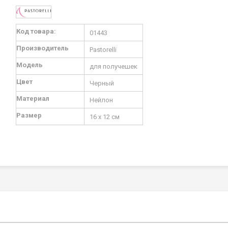
Подробная
Код товара:
01443
информация
Производитель
Pastorelli
Модель
для получешек
Цвет
Черный
Материал
Нейлон
Размер
16 х 12 см