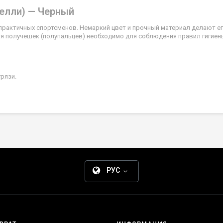
релли) — Черный
рактичных спортсменов. Немаркий цвет и прочный материал делают е
я получешек (полупальцев) необходимо для соблюдения правил гигиен
грязи.
РУС