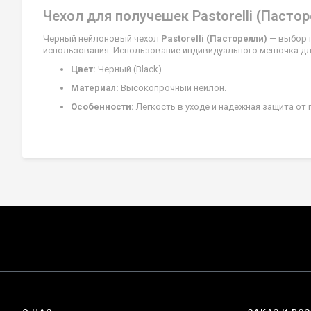
Чехол для получешек Pastorelli (Пасто
Черный нейлоновый чехол
Pastorelli (Пасторелли)
— выбор п
использования. Использование индивидуального мешочка дл
Цвет:
Черный (Black).
Материал:
Высокопрочный нейлон.
Особенности:
Легкость в уходе и надежная защита от 