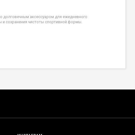
го долговечным аксессуаром для ежедневного
ы и сохранения чистоты спортивной формы.