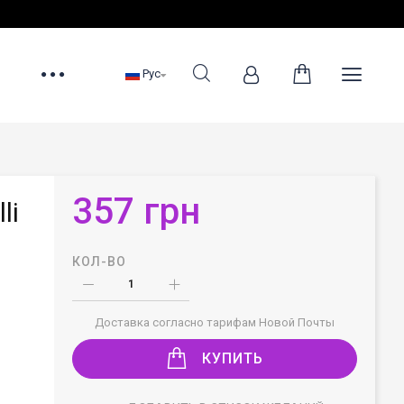
Рус
357 грн
li
КОЛ-ВО
Доставка согласно тарифам Новой Почты
КУПИТЬ