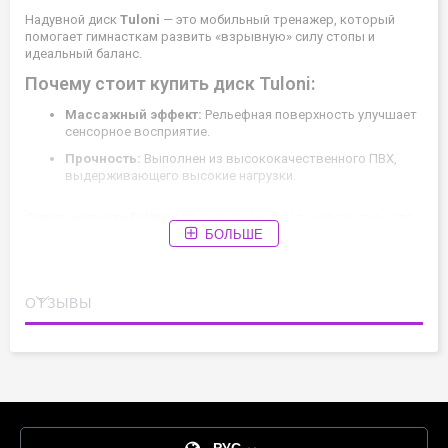
Надувной диск
Tuloni
— это мобильный тренажер, который
помогает гимнасткам развить «взрывную» силу стопы и
идеальный баланс.
Почему стоит купить диск Tuloni:
Массажный эффект:
Рельефная поверхность улучшает
сенсорное восприятие.
Прочность:
Выполнен из высококачественного ПВХ,
выдерживающего высокие нагрузки.
Совет эксперта БуКлик:
Рекомендуем использовать диск для
БОЛЬШЕ
упражнений на одной ноге, чтобы подготовить голеностоп к
прыжкам.
ОТЗЫВЫ
РУС