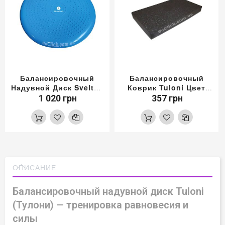
Балансировочный
Балансировочный
Надувной Диск Sveltus
Коврик Tuloni Цвет
Цвет Синий
Черный
1 020 грн
357 грн
ОПИСАНИЕ
Балансировочный надувной диск Tuloni
(Тулони) — тренировка равновесия и
силы