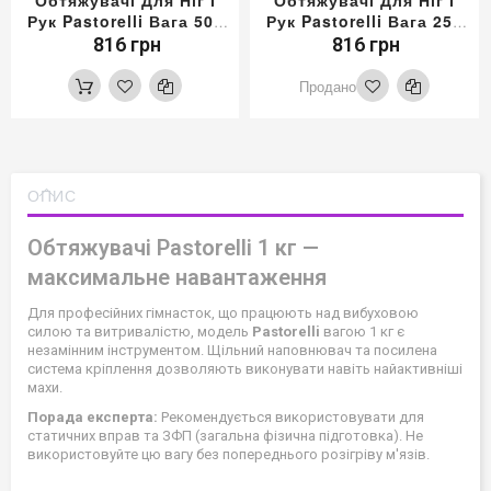
Обтяжувачі Для Ніг І
Обтяжувачі Для Ніг І
Рук Pastorelli Вага 500
Рук Pastorelli Вага 250
Гр
Гр
816 грн
816 грн
Продано
ОПИС
Обтяжувачі Pastorelli 1 кг —
максимальне навантаження
Для професійних гімнасток, що працюють над вибуховою
силою та витривалістю, модель
Pastorelli
вагою 1 кг є
незамінним інструментом. Щільний наповнювач та посилена
система кріплення дозволяють виконувати навіть найактивніші
махи.
Порада експерта:
Рекомендується використовувати для
статичних вправ та ЗФП (загальна фізична підготовка). Не
використовуйте цю вагу без попереднього розігріву м'язів.