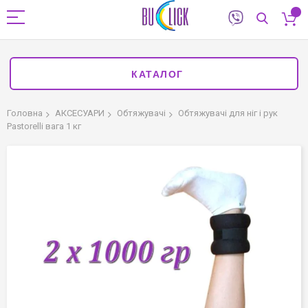
КАТАЛОГ
Головна
АКСЕСУАРИ
Обтяжувачі
Обтяжувачі для ніг і рук
Pastorelli вага 1 кг
Перейти
до
кінця
галереї
зображень