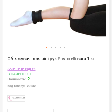
Перейти
до
Обтяжувачі для ніг і рук Pastorelli вага 1 кг
початку
галереї
ЗАЛИШИТИ ВІДГУК
зображень
В НАЯВНОСТІ
2
Наявність:
Код товару:
20232
Докладніше