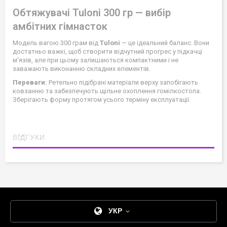
Обтяжувачі Tuloni 300 гр — вибір
амбітних гімнасток
Модель вагою 300 грам від
Tuloni
— це ідеальний баланс. Вони
достатньо важкі, щоб створити відчутний прогрес у підкачці
м'язів, але при цьому залишаються компактними і не
заважають виконанню складних елементів.
Переваги:
Ретельно підібрані матеріали верху запобігають
ковзанню та забезпечують щільне охоплення гомілкостопа.
Зберігають форму протягом усього терміну експлуатації.
ВІДГУКИ
УКР