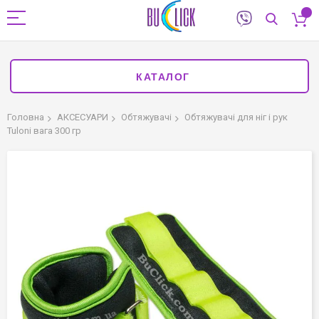
КАТАЛОГ
Головна
АКСЕСУАРИ
Обтяжувачі
Обтяжувачі для ніг і рук
Tuloni вага 300 гр
Перейти
до
кінця
галереї
зображень