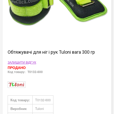
Перейти
до
Обтяжувачі для ніг і рук Tuloni вага 300 гр
початку
галереї
ЗАЛИШИТИ ВІДГУК
зображень
ПРОДАНО
Код товару:
T0132-600
Докладніше
Код товару:
T0132-600
Виробник
Tuloni