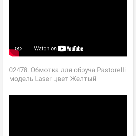
02478. Обмотка для обруча Pastorelli
модель Laser цвет Желтый