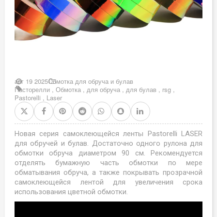
авг 19 2025
Обмотка для обруча и булав
Пасторелли
,
Обмотка
,
для обруча
,
для булав
,
rsg
,
Pastorelli
,
Laser
Новая серия самоклеющейся ленты Pastorelli LASER
для обручей и булав. Достаточно одного рулона для
обмотки обруча диаметром 90 см. Рекомендуется
отделять бумажную часть обмотки по мере
обматывания обруча, а также покрывать прозрачной
самоклеющейся лентой для увеличения срока
использования цветной обмотки.