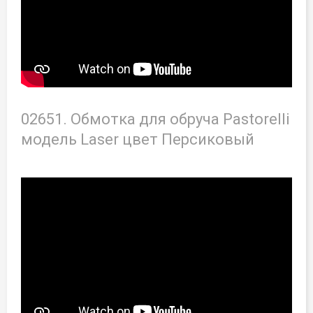
02651. Обмотка для обруча Pastorelli
модель Laser цвет Персиковый