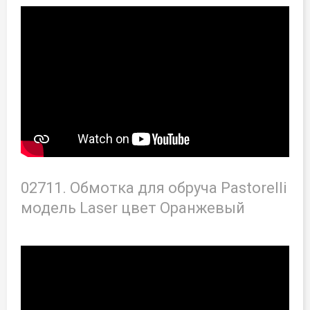
02711. Обмотка для обруча Pastorelli
модель Laser цвет Оранжевый