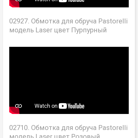
02927. Обмотка для обруча Pastorelli
модель Laser цвет Пурпурный
02710. Обмотка для обруча Pastorelli
модель Laser цвет Розовый