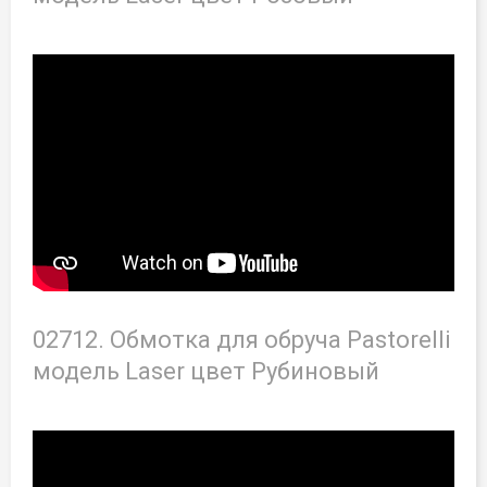
02712. Обмотка для обруча Pastorelli
модель Laser цвет Рубиновый