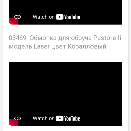
03469. Обмотка для обруча Pastorelli
модель Laser цвет Коралловый