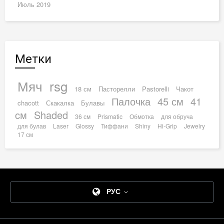
Июль 2019
Метки
Мяч
rsg
18 см
Пасторелли
Pastorelli
Чакот
Палочка
45 см
41
chacott
Скакалка
Булавы
cм
Shaded
36 см
Prismatic
Обмотка
для обруча
для булав
Laser
Glossy
Тиффани
Shiny
Hi-Grip
Jewelry
17 см
РУС