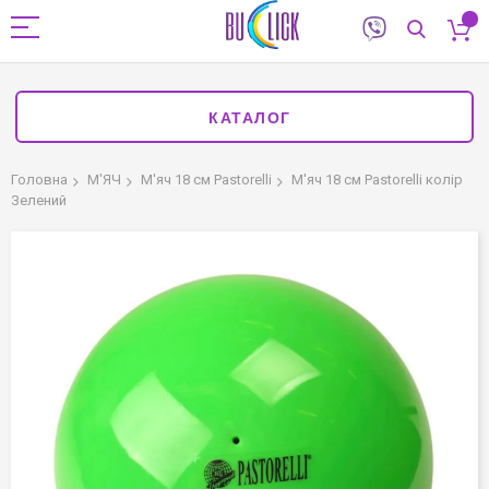
КАТАЛОГ
Головна
М'ЯЧ
М'яч 18 см Pastorelli
М'яч 18 см Pastorelli колір
Зелений
Перейти
до
кінця
галереї
зображень