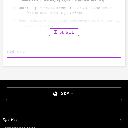
повний контроль над предметом під час виступу.
Якість:
Професійний каучук італійського виробництва,
що зберігає еластичність довгий час.
Баланс:
Ідеальна центровка забезпечує стабільність під
час кидків та перекатів.
БІЛЬШЕ
Надійність:
Високотехнологічний ніпель стабільно
тримає тиск повітря.
Корисна порада:
Поради щодо вибору та правильного
ВІДГУКИ
догляду за професійним інвентарем ви знайдете у нашому
блозі:
Поради БуКлік
.
УКР
Про Нас