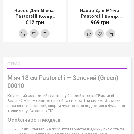
Насос Для М'яча
Насос Для М'яча
Pastorelli Колір
Pastorelli Колір
Червоний
Чорний
612 грн
969 грн
ОПИС
М'яч 18 см Pastorelli — Зелений (Green)
00010
Класичний соковитий відтінок у базовій колекції
Pastorelli
.
Зелений м'яч — символ енергії та свіжості на килимі. Завдяки
насиченості кольору, снаряд чудово проглядається з будь-якої
точки залу. Схвалено FIG.
Особливості моделі:
Грип:
Спеціальне покриття гарантує відмінну липкість та