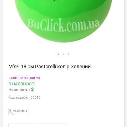
Перейти
до
М'яч 18 см Pastorelli колір Зелений
початку
галереї
ЗАЛИШИТИ ВІДГУК
зображень
В НАЯВНОСТІ
2
Наявність:
Код товару:
00010
Докладніше