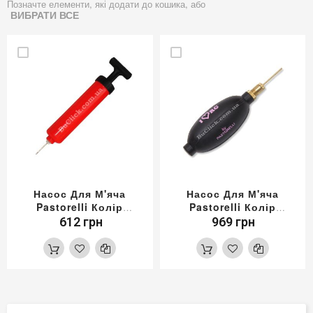
Позначте елементи, які додати до кошика, або
ВИБРАТИ ВСЕ
Насос Для М'яча
Насос Для М'яча
Pastorelli Колір
Pastorelli Колір
Червоний
Чорний
612 грн
969 грн