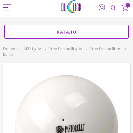
КАТАЛОГ
Головна
М'ЯЧ
М'яч 18 см Pastorelli
М'яч 18 см Pastorelli колір
Білий
Перейти
до
кінця
галереї
зображень