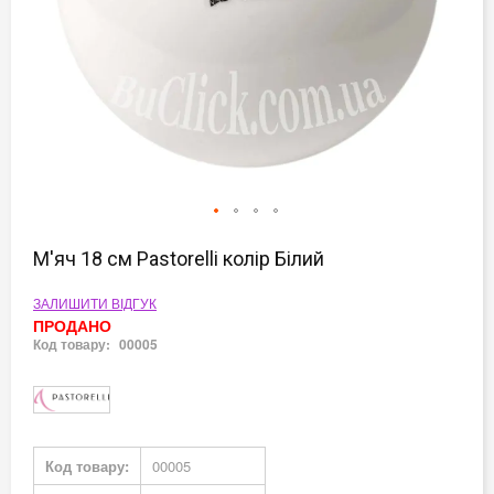
Перейти
до
М'яч 18 см Pastorelli колір Білий
початку
галереї
ЗАЛИШИТИ ВІДГУК
зображень
ПРОДАНО
Код товару:
00005
Докладніше
Код товару:
00005