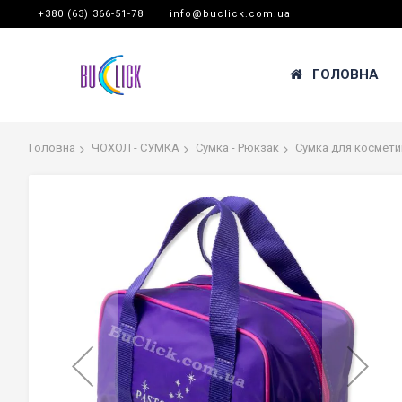
+380 (63) 366-51-78
info@buclick.com.ua
ГОЛОВНА
Головна
ЧОХОЛ - СУМКА
Сумка - Рюкзак
Сумка для косметик
Перейти
до
кінця
галереї
зображень