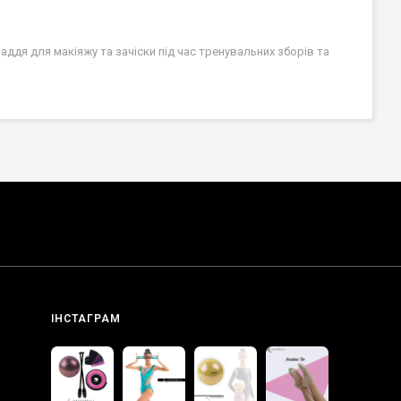
ддя для макіяжу та зачіски під час тренувальних зборів та
ІНСТАГРАМ