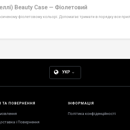
еллі) Beauty Case — Фіолетовий
асиченому фіолетовому кольорі. Допомагає тримати в порядку все прила
УКР
Я
ТА
ПОВЕРНЕННЯ
ІНФОРМАЦІЯ
амовлення
Політика конфіденційності
оставка
і
Повернення