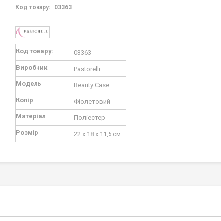
Код товару:
03363
Докладніше
Код товару:
03363
Виробник
Pastorelli
Модель
Beauty Case
Колір
Фіолетовий
Матеріал
Поліестер
Розмір
22 х 18 х 11,5 см