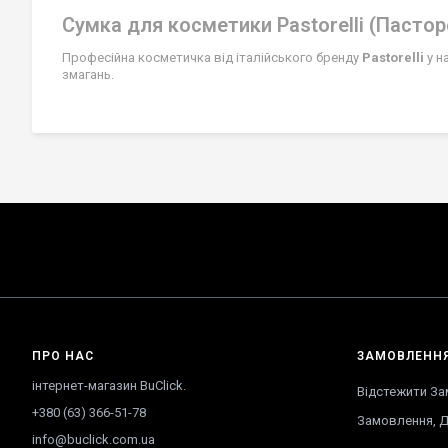
Сумка для косметики Pastorelli (Пастор
Професійна косметичка від італійського бренду
Pastorelli
у н
змагань.
ПРО НАС
ЗАМОВЛЕНН
інтернет-магазин BuClick.
Відстежити З
+380 (63) 366-51-78
Замовлення
,
Д
info@buclick.com.ua