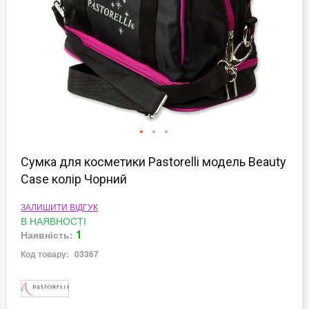
Перейти
до
Сумка для косметики Pastorelli модель Beauty
початку
Case колір Чорний
галереї
зображень
ЗАЛИШИТИ ВІДГУК
В НАЯВНОСТІ
1
Наявність:
Код товару:
03367