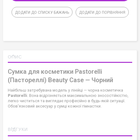
ДОДАТИ ДО СПИСКУ БАЖАНЬ
ДОДАТИ ДО ПОРІВНЯННЯ
ОПИС
Сумка для косметики Pastorelli
(Пастореллі) Beauty Case — Чорний
Найбільш затребувана модель у лінійці — чорна косметичка
Pastorelli
. Вона відрізняється максимальною зносостійкістю,
легко чиститься та виглядає професійно в будь-якій ситуації.
Обов'язковий аксесуар у сумці кожної гімнастки.
ВІДГУКИ