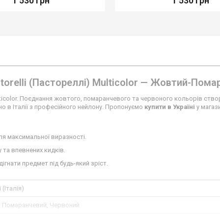
1 530 грн
1 530 грн
torelli (Пастореллі) Multicolor — Жовтий-Пома
lticolor. Поєднання жовтого, помаранчевого та червоного кольорів створ
о в Італії з професійного нейлону. Пропонуємо
купити в Україні
у магаз
ля максимальної виразності.
та впевнених кидків.
гнати предмет під будь-який зріст.
i (Італія)
 Помаранчевий, Червоний