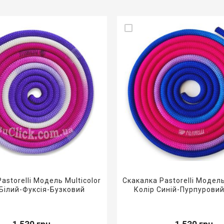
astorelli Модель Multicolor
Скакалка Pastorelli Модель
 Білий-Фуксія-Бузковий
Колір Синій-Пурпуровий