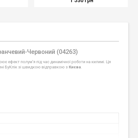
1 530 грн
ранчевий-Червоний (04263)
ює ефект полум'я під час динамічної роботи на килимі. Ця
ині БуКлік зі швидкою відправкою з
Києва
.