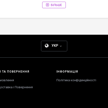
БІЛЬШЕ
 Дізнайтеся більше:
Гайд по вибору скакалки
УКР
Я
ТА
ПОВЕРНЕННЯ
ІНФОРМАЦІЯ
амовлення
Політика конфіденційності
оставка
і
Повернення