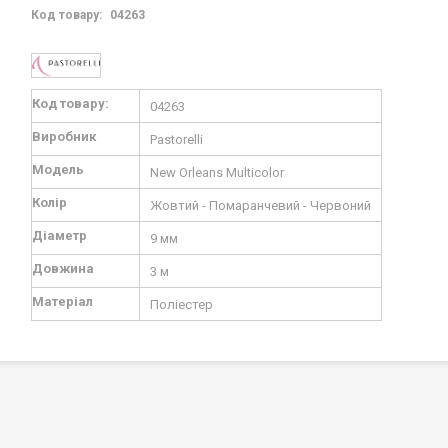
Код товару:
04263
Докладніше
Код товару:
04263
Виробник
Pastorelli
Модель
New Orleans Multicolor
Колір
Жовтий - Помаранчевий - Червоний
Діаметр
9 мм
Довжина
3 м
Матеріал
Поліестер