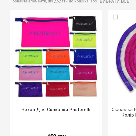
ВИБРАТИ ВСЕ
Позначте елементи, які додати до кошика, або
Чохол Для Скакалки Pastorelli
Скакалка P
Колір