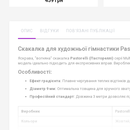
459 грн
ОПИС
ВІДГУКИ
ПОВ'ЯЗАНІ ПУБЛІКАЦІЇ
Скакалка для художньої гімнастики Pas
Яскрава, "вогняна" скакалка
Pastorelli (Пастореллі)
серії Mu
модель ідеально підходить для експресивних вправ. Вироблен
Особливості:
Ефект градієнта:
Плавне чергування теплих відтінків д
Діаметр 9 мм:
Оптимальна товщина для зручного хвату 
Професійний стандарт:
Довжина 3 метри дозволяє піді
Виробник
Pastorell
Кольори
Жовтий,