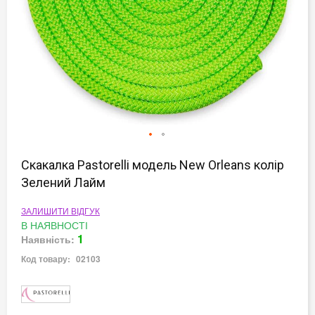
Перейти
до
Скакалка Pastorelli модель New Orleans колір
початку
Зелений Лайм
галереї
зображень
ЗАЛИШИТИ ВІДГУК
В НАЯВНОСТІ
1
Наявність:
Код товару:
02103