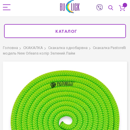
КАТАЛОГ
Головна
СКАКАЛКА
Скакалка однобарвна
Скакалка Pastorelli
модель New Orleans колір Зелений Лайм
Перейти
до
кінця
галереї
зображень