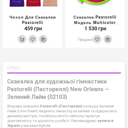
Чохол Для Скакалки
Скакалка Pastorelli
Pastorelli
Модель Multicolor
Колір Фуксія-Рожевий-
459 грн
1 530 грн
Зелений
Продано
ОПИС
Скакалка для художньої гімнастики
Pastorelli (Пастореллі) New Orleans —
Зелений Лайм (02103)
Яскрава скакалка
Pastorelli (Пастореллі)
кольору Зелений
Лайм (Lime Green) виділить гімнастку на килимі та підкреслить
динаміку виступу. Італійська якість нейлону гарантує
довговічність та зручність у роботі. Рекомендуємо
купити в
Україні
у магазині БуКлік.