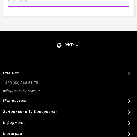
ВІДГУКИ
Модель
Metal
Бренд
Pastorelli (Пастореллі)
Кольори
Чорний, Золотий (з люрексом)
Порада:
Чорна скакалка із золотом — безпрограшний варіант
для будь-якого купальника. Читайте:
Як правильно
підготувати скакалку
УКР
Про Нас
+380 (63) 366-51-78
info@buclick.com.ua
Підписатися
Замовлення
Та
Повернення
Інформація
Інстаграм