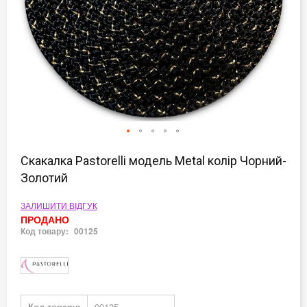
Перейти
до
Скакалка Pastorelli модель Metal колір Чорний-
початку
Золотий
галереї
зображень
ЗАЛИШИТИ ВІДГУК
ПРОДАНО
Код товару:
00125
Докладніше
Код товару:
00125