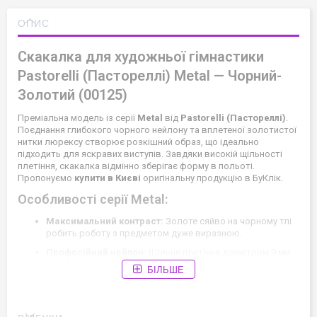
ОПИС
Скакалка для художньої гімнастики
Pastorelli (Пастореллі) Metal — Чорний-
Золотий (00125)
Преміальна модель із серії
Metal
від
Pastorelli (Пастореллі)
.
Поєднання глибокого чорного нейлону та вплетеної золотистої
нитки люрексу створює розкішний образ, що ідеально
підходить для яскравих виступів. Завдяки високій щільності
плетіння, скакалка відмінно зберігає форму в польоті.
Пропонуємо
купити в Києві
оригінальну продукцію в БуКлік.
Особливості серії Metal:
Максимальний контраст:
Золоте сяйво на чорному тлі
робить роботу з предметом дуже виразною.
Професійний нейлон:
Щільне плетіння діаметром 9 мм
забезпечує відмінну вагу для складних маніпуляцій.
БІЛЬШЕ
Розмір:
Повна довжина шнура —
3 м
.