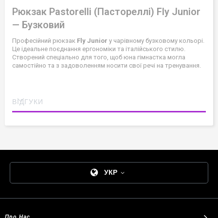
Рюкзак Pastorelli (Пастореллі) Fly Junior
— Бузковий
Професійний рюкзак
Fly Junior
у чарівному бузковому кольорі.
Це ідеальне поєднання ергономіки та італійського стилю.
Створений спеціально для того, щоб юна гімнастка могла
самостійно та з задоволенням носити свої речі на тренування.
ВІДГУКИ
УКР
Про Нас