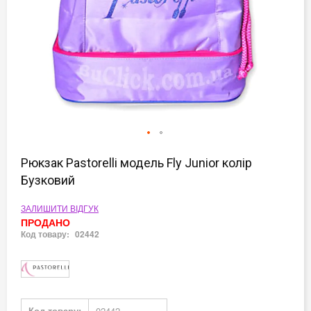
Перейти
до
Рюкзак Pastorelli модель Fly Junior колір
початку
Бузковий
галереї
зображень
ЗАЛИШИТИ ВІДГУК
ПРОДАНО
Код товару:
02442
Докладніше
Код товару:
02442