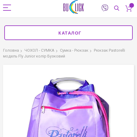
КАТАЛОГ
Головна
ЧОХОЛ - СУМКА
Сумка - Рюкзак
Рюкзак Pastorelli
модель Fly Junior колір Бузковий
Перейти
до
кінця
галереї
зображень