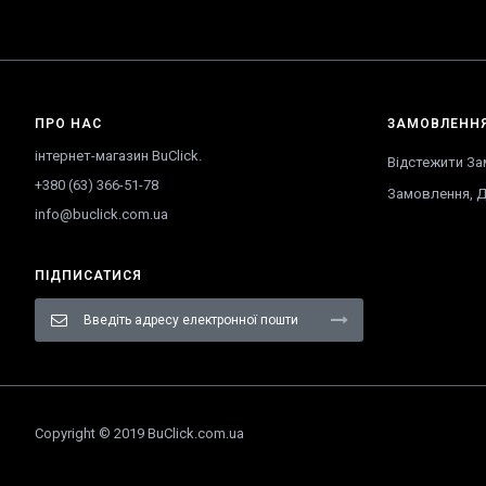
ПРО НАС
ЗАМОВЛЕНН
інтернет-магазин BuClick.
Відстежити З
+380 (63) 366-51-78
Замовлення
,
Д
info@buclick.com.ua
ПІДПИСАТИСЯ
Підпишіться
на
нашу
розсилку
новин:
Copyright © 2019 BuClick.com.ua