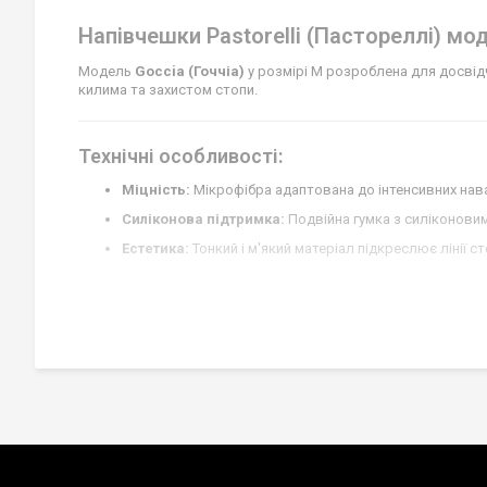
Напівчешки Pastorelli (Пастореллі) мо
Модель
Goccia (Гоччіа)
у розмірі M розроблена для досвідч
килима та захистом стопи.
Технічні особливості:
Міцність:
Мікрофібра адаптована до інтенсивних нава
Силіконова підтримка:
Подвійна гумка з силіконовим 
Естетика:
Тонкий і м'який матеріал підкреслює лінії 