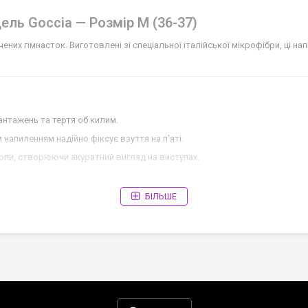
дель Goccia — Розмір M (36-37)
ених гімнасток. Виготовлені зі спеціальної італійської мікрофібри, ці 
нтажень та тертя об килим.
напиленням надійно фіксує взуття на п'яті.
стопи, створюючи акуратний вигляд на виступах.
БІЛЬШЕ