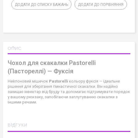
ДОДАТИ ДО СПИСКУ БАЖАНЬ
ДОДАТИ ДО ПОРІВНЯННЯ
ОПИС
Чохол для скакалки Pastorelli
(Пастореллі) — Фуксія
Нейлоновий мішечок
Pastorelli
кольору фуксія — ідеальне
рішення для зберігання гімнастичної скакалки. Він надійно
захищає інвентар від бруду та допомагає підтримувати порядок
у вашому рюкзаку, запобігаючи заплутуванню скакалки з
іншими речами.
ВІДГУКИ