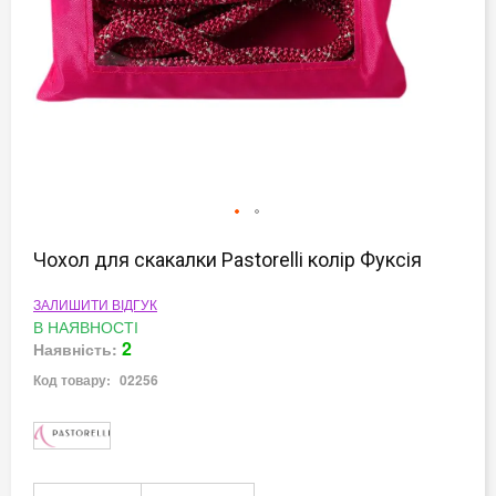
Перейти
до
Чохол для скакалки Pastorelli колір Фуксія
початку
галереї
ЗАЛИШИТИ ВІДГУК
зображень
В НАЯВНОСТІ
2
Наявність:
Код товару:
02256
Докладніше