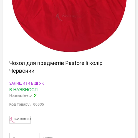
Перейти
до
Чохол для предметів Pastorelli колір
початку
Червоний
галереї
зображень
ЗАЛИШИТИ ВІДГУК
В НАЯВНОСТІ
2
Наявність:
Код товару:
00605
Докладніше