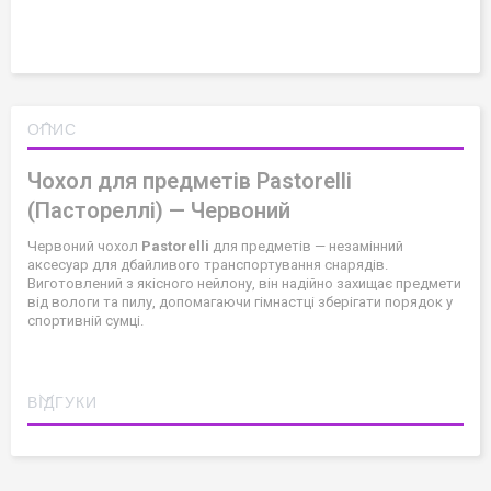
ОПИС
Чохол для предметів Pastorelli
(Пастореллі) — Червоний
Червоний чохол
Pastorelli
для предметів — незамінний
аксесуар для дбайливого транспортування снарядів.
Виготовлений з якісного нейлону, він надійно захищає предмети
від вологи та пилу, допомагаючи гімнастці зберігати порядок у
спортивній сумці.
ВІДГУКИ