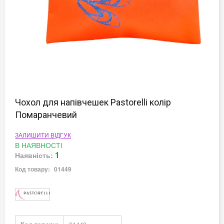
Перейти
до
Чохол для напівчешек Pastorelli колір
початку
Помаранчевий
галереї
зображень
ЗАЛИШИТИ ВІДГУК
В НАЯВНОСТІ
1
Наявність:
Код товару:
01449
Докладніше