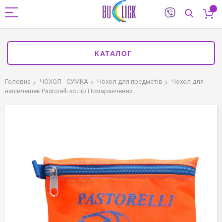
КАТАЛОГ
Головна
ЧОХОЛ - СУМКА
Чохол для предметів
Чохол для
напівчешек Pastorelli колір Помаранчевий
Перейти
до
кінця
галереї
зображень