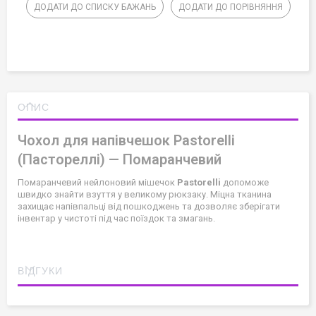
ДОДАТИ ДО СПИСКУ БАЖАНЬ
ДОДАТИ ДО ПОРІВНЯННЯ
ОПИС
Чохол для напівчешок Pastorelli
(Пастореллі) — Помаранчевий
Помаранчевий нейлоновий мішечок
Pastorelli
допоможе
швидко знайти взуття у великому рюкзаку. Міцна тканина
захищає напівпальці від пошкоджень та дозволяє зберігати
інвентар у чистоті під час поїздок та змагань.
ВІДГУКИ