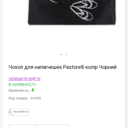
Перейти
до
Чохол для напівчешек Pastorelli колір Чорний
початку
галереї
ЗАЛИШИТИ ВІДГУК
зображень
В НАЯВНОСТІ
4
Наявність:
Код товару:
01443
Докладніше