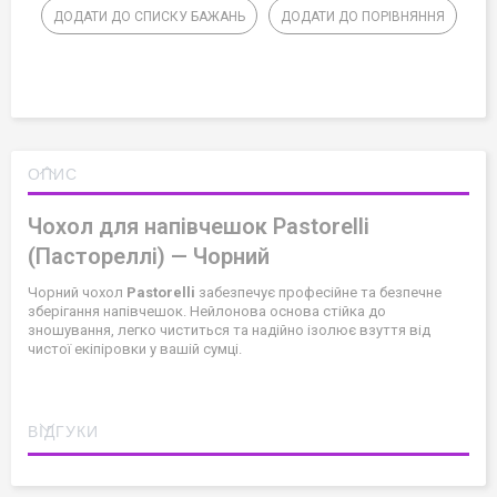
ДОДАТИ ДО СПИСКУ БАЖАНЬ
ДОДАТИ ДО ПОРІВНЯННЯ
ОПИС
Чохол для напівчешок Pastorelli
(Пастореллі) — Чорний
Чорний чохол
Pastorelli
забезпечує професійне та безпечне
зберігання напівчешок. Нейлонова основа стійка до
зношування, легко чиститься та надійно ізолює взуття від
чистої екіпіровки у вашій сумці.
ВІДГУКИ