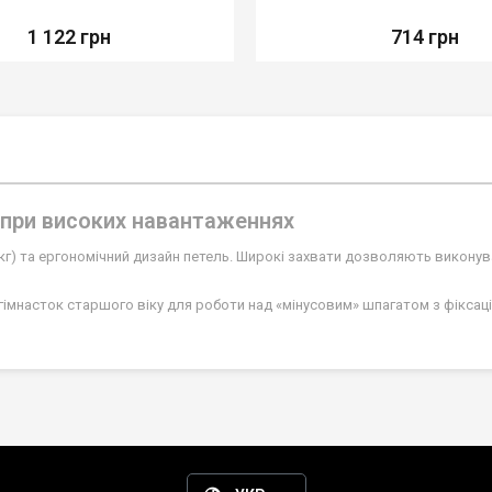
1 122 грн
714 грн
рт при високих навантаженнях
 кг) та ергономічний дизайн петель. Широкі захвати дозволяють виконув
імнасток старшого віку для роботи над «мінусовим» шпагатом з фіксаціє