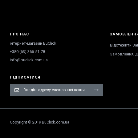
ПРО НАС
ЗАМОВЛЕНН
інтернет-магазин BuClick.
Відстежити З
+380 (63) 366-51-78
Замовлення
,
Д
info@buclick.com.ua
ПІДПИСАТИСЯ
Підпишіться
на
нашу
розсилку
новин:
Copyright © 2019 BuClick.com.ua