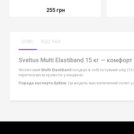
255 грн
ОПИС
ВІДГУКИ
Sveltus Multi Elastiband 15 кг — комфо
Фіолетовий
Multi Elastiband
поєднує в собі потужний опір (15
перетискаючи кровотік у кінцівках.
Порада експерта БуКлік:
Ця модель має величезний попит у г