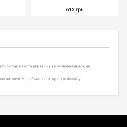
612 грн
ати силові махи та вправи на закачування преса, не
ю за плечі. Міцний матеріал гарантує безпеку.