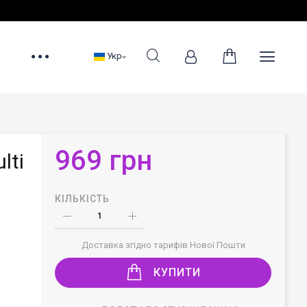
Укр
969 грн
lti
КІЛЬКІСТЬ
Доставка згідно тарифів Нової Пошти
КУПИТИ