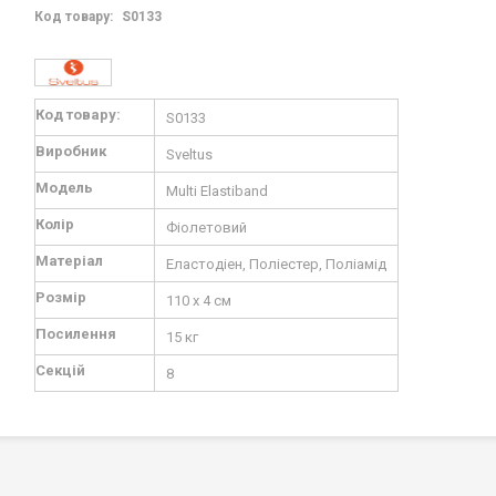
Код товару:
S0133
Докладніше
Код товару:
S0133
Виробник
Sveltus
Модель
Multi Elastiband
Колір
Фіолетовий
Матеріал
Еластодіен, Поліестер, Поліамід
Розмір
110 х 4 см
Посилення
15 кг
Секцій
8