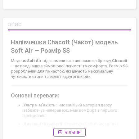
ОПИС
Напівчешки Chacott (Чакот) модель
Soft Air — Розмір SS
Модель
Soft Air
від знаменитого японського бренду
Chacott
— це поєднання неймовірної легкості та комфорту. Розмір SS
розроблений для гімнасток, які цінують максимальну
чутливість стопи та ефект «другої шкіри».
Основні переваги:
Ультра-м'якість:
Інноваційний матеріал верху
забезпечує неперевершений комфорт з першого
тренування.
Дихаючі технології:
Структура Soft Air дозволяє
шкірі стопи дихати навіть при найінтенсивніших
БІЛЬШЕ
навантаженнях.