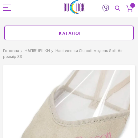
КАТАЛОГ
Головна
НАПІВЧЕШКИ
Напівчешки Chacott модель Soft Air
розмір SS
Перейти
до
кінця
галереї
зображень