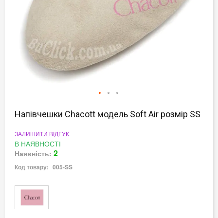
Перейти
до
Напівчешки Chacott модель Soft Air розмір SS
початку
галереї
ЗАЛИШИТИ ВІДГУК
зображень
В НАЯВНОСТІ
2
Наявність:
Код товару:
005-SS