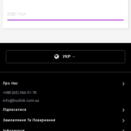
Японська якість:
Висока зносостійкість мікрофібри
при її мінімальній товщині та вазі.
ВІДГУКИ
Ідеальна естетика:
Напівчешки щільно облягають
стопу, підкреслюючи її лінії та не створюючи зайвих
складок.
Рекомендація:
Модель ідеально підходить як для
щоденних тренувань, так і для відповідальних виступів.
УКР
Про Нас
+380 (63) 366-51-78
info@buclick.com.ua
Підписатися
Замовлення
Та
Повернення
Інформація