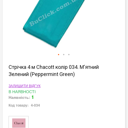
Перейти
до
Стрічка 4 м Chacott колір 034. М'ятний
початку
Зелений (Peppermint Green)
галереї
зображень
ЗАЛИШИТИ ВІДГУК
В НАЯВНОСТІ
1
Наявність:
Код товару:
4-034