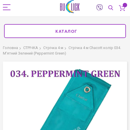
КАТАЛОГ
Головна
СТРІЧКА
Стрічка 4 м
Стрічка 4 м Chacott колір 034.
М'ятний Зелений (Peppermint Green)
Перейти
до
кінця
галереї
зображень